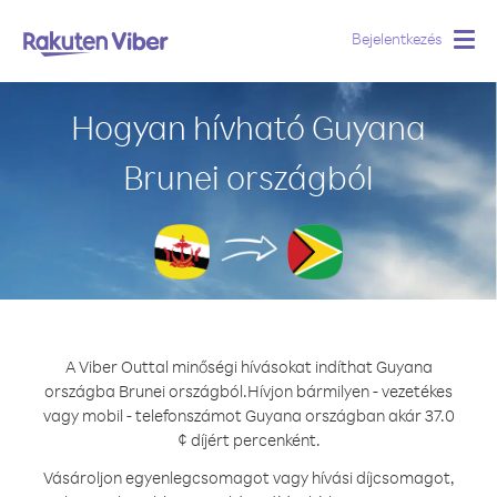
Bejelentkezés
Togg
navig
Hogyan hívható Guyana
Brunei országból
A Viber Outtal minőségi hívásokat indíthat Guyana
országba Brunei országból.
Hívjon bármilyen - vezetékes
vagy mobil - telefonszámot Guyana országban akár 37.0
¢ díjért percenként.
Vásároljon egyenlegcsomagot vagy hívási díjcsomagot,