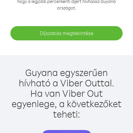
hogy a legjobb percenkénti díjért hívhassa Guyana
országot.
Díjszabás megtekintése
Guyana egyszerűen
hívható a Viber Outtal.
Ha van Viber Out
egyenlege, a következőket
teheti: