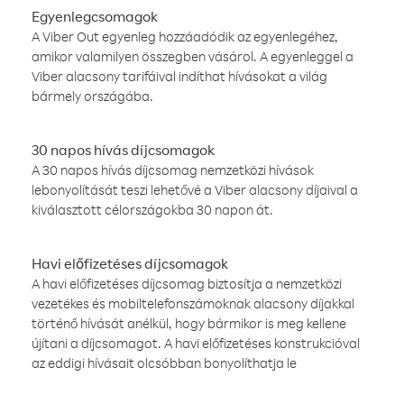
Egyenlegcsomagok
A Viber Out egyenleg hozzáadódik az egyenlegéhez,
amikor valamilyen összegben vásárol. A egyenleggel a
Viber alacsony tarifáival indíthat hívásokat a világ
bármely országába.
30 napos hívás díjcsomagok
A 30 napos hívás díjcsomag nemzetközi hívások
lebonyolítását teszi lehetővé a Viber alacsony díjaival a
kiválasztott célországokba 30 napon át.
Havi előfizetéses díjcsomagok
A havi előfizetéses díjcsomag biztosítja a nemzetközi
vezetékes és mobiltelefonszámoknak alacsony díjakkal
történő hívását anélkül, hogy bármikor is meg kellene
újítani a díjcsomagot. A havi előfizetéses konstrukcióval
az eddigi hívásait olcsóbban bonyolíthatja le