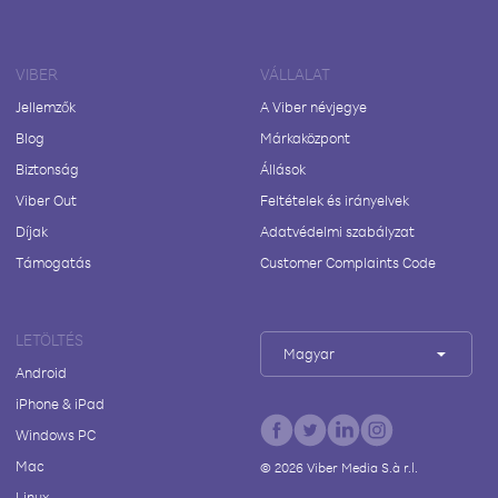
VIBER
VÁLLALAT
Jellemzők
A Viber névjegye
Blog
Márkaközpont
Biztonság
Állások
Viber Out
Feltételek és irányelvek
Díjak
Adatvédelmi szabályzat
Támogatás
Customer Complaints Code
LETÖLTÉS
Magyar
Android
iPhone & iPad
Windows PC
Mac
©
2026
Viber Media S.à r.l.
Linux