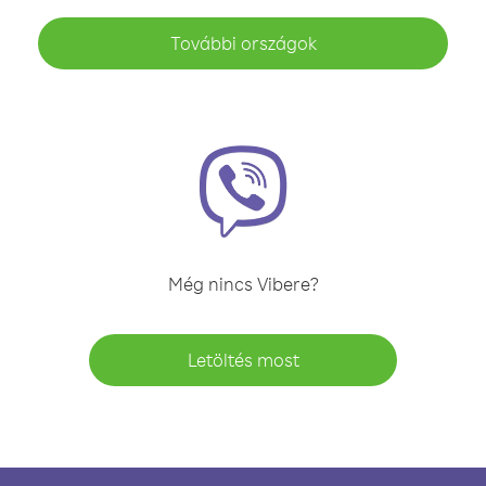
További országok
Még nincs Vibere?
Letöltés most