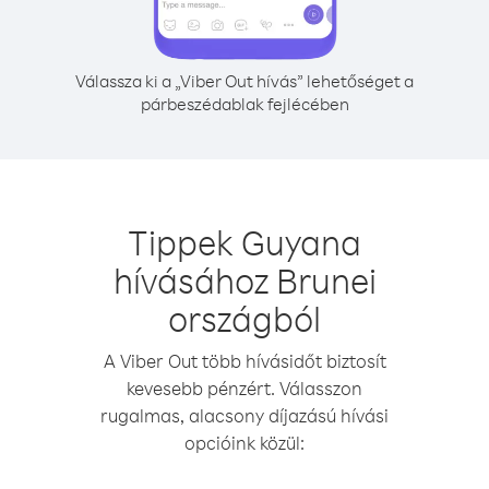
Válassza ki a „Viber Out hívás” lehetőséget a
párbeszédablak fejlécében
Tippek Guyana
hívásához Brunei
országból
A Viber Out több hívásidőt biztosít
kevesebb pénzért. Válasszon
rugalmas, alacsony díjazású hívási
opcióink közül: