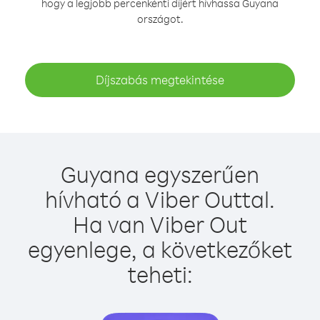
hogy a legjobb percenkénti díjért hívhassa Guyana
országot.
Díjszabás megtekintése
Guyana egyszerűen
hívható a Viber Outtal.
Ha van Viber Out
egyenlege, a következőket
teheti: