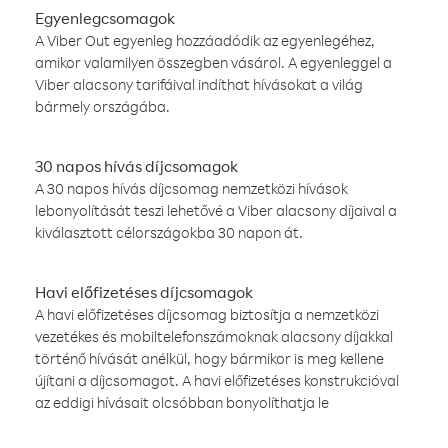
Egyenlegcsomagok
A Viber Out egyenleg hozzáadódik az egyenlegéhez,
amikor valamilyen összegben vásárol. A egyenleggel a
Viber alacsony tarifáival indíthat hívásokat a világ
bármely országába.
30 napos hívás díjcsomagok
A 30 napos hívás díjcsomag nemzetközi hívások
lebonyolítását teszi lehetővé a Viber alacsony díjaival a
kiválasztott célországokba 30 napon át.
Havi előfizetéses díjcsomagok
A havi előfizetéses díjcsomag biztosítja a nemzetközi
vezetékes és mobiltelefonszámoknak alacsony díjakkal
történő hívását anélkül, hogy bármikor is meg kellene
újítani a díjcsomagot. A havi előfizetéses konstrukcióval
az eddigi hívásait olcsóbban bonyolíthatja le