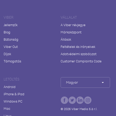
VIBER
VÁLLALAT
Jellemzők
A Viber névjegye
Blog
Márkaközpont
Biztonság
Állások
Viber Out
Feltételek és irányelvek
Díjak
Adatvédelmi szabályzat
Támogatás
Customer Complaints Code
LETÖLTÉS
Magyar
Android
iPhone & iPad
Windows PC
Mac
©
2026
Viber Media S.à r.l.
Linux