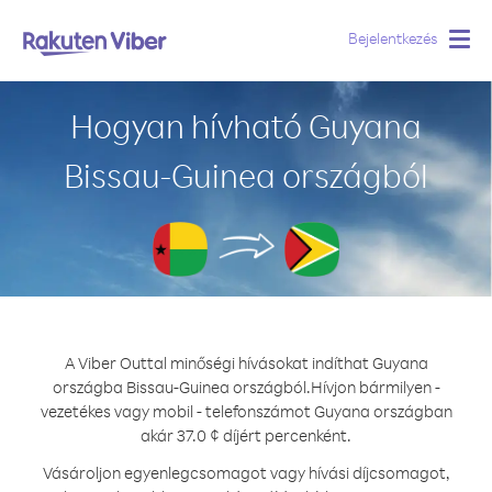
Bejelentkezés
Togg
navig
Hogyan hívható Guyana
Bissau-Guinea országból
A Viber Outtal minőségi hívásokat indíthat Guyana
országba Bissau-Guinea országból.
Hívjon bármilyen -
vezetékes vagy mobil - telefonszámot Guyana országban
akár 37.0 ¢ díjért percenként.
Vásároljon egyenlegcsomagot vagy hívási díjcsomagot,