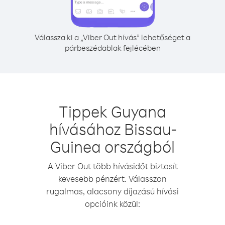
Válassza ki a „Viber Out hívás” lehetőséget a
párbeszédablak fejlécében
Tippek Guyana
hívásához Bissau-
Guinea országból
A Viber Out több hívásidőt biztosít
kevesebb pénzért. Válasszon
rugalmas, alacsony díjazású hívási
opcióink közül: