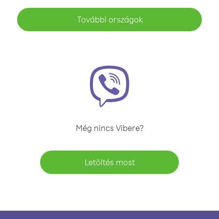
További országok
Még nincs Vibere?
Letöltés most