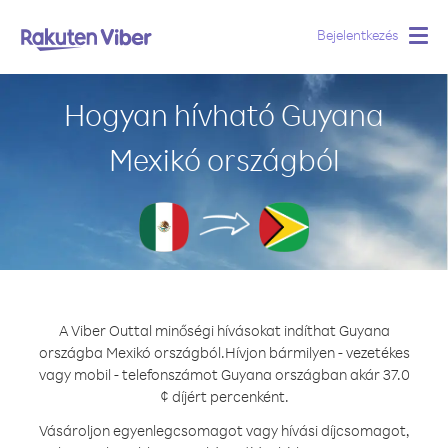
Bejelentkezés
Togg
navig
Hogyan hívható Guyana
Mexikó országból
A Viber Outtal minőségi hívásokat indíthat Guyana
országba Mexikó országból.
Hívjon bármilyen - vezetékes
vagy mobil - telefonszámot Guyana országban akár 37.0
¢ díjért percenként.
Vásároljon egyenlegcsomagot vagy hívási díjcsomagot,