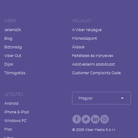
VIBER
VÁLLALAT
Jellemzők
A Viber névjegye
Blog
Márkaközpont
Biztonság
Állások
Viber Out
Feltételek és irányelvek
Díjak
Adatvédelmi szabályzat
Támogatás
Customer Complaints Code
LETÖLTÉS
Magyar
Android
iPhone & iPad
Windows PC
Mac
©
2026
Viber Media S.à r.l.
Linux