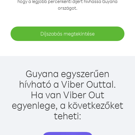
hogy a legjobb percenkénti díjért hívhassa Guyana
országot.
Díjszabás megtekintése
Guyana egyszerűen
hívható a Viber Outtal.
Ha van Viber Out
egyenlege, a következőket
teheti: