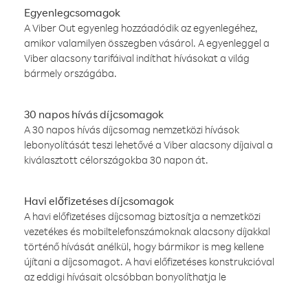
Egyenlegcsomagok
A Viber Out egyenleg hozzáadódik az egyenlegéhez,
amikor valamilyen összegben vásárol. A egyenleggel a
Viber alacsony tarifáival indíthat hívásokat a világ
bármely országába.
30 napos hívás díjcsomagok
A 30 napos hívás díjcsomag nemzetközi hívások
lebonyolítását teszi lehetővé a Viber alacsony díjaival a
kiválasztott célországokba 30 napon át.
Havi előfizetéses díjcsomagok
A havi előfizetéses díjcsomag biztosítja a nemzetközi
vezetékes és mobiltelefonszámoknak alacsony díjakkal
történő hívását anélkül, hogy bármikor is meg kellene
újítani a díjcsomagot. A havi előfizetéses konstrukcióval
az eddigi hívásait olcsóbban bonyolíthatja le