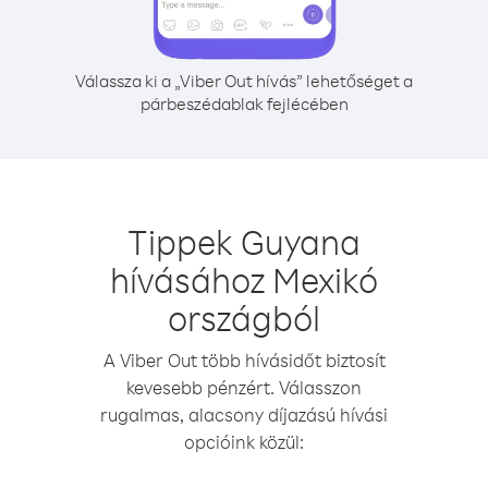
Válassza ki a „Viber Out hívás” lehetőséget a
párbeszédablak fejlécében
Tippek Guyana
hívásához Mexikó
országból
A Viber Out több hívásidőt biztosít
kevesebb pénzért. Válasszon
rugalmas, alacsony díjazású hívási
opcióink közül: