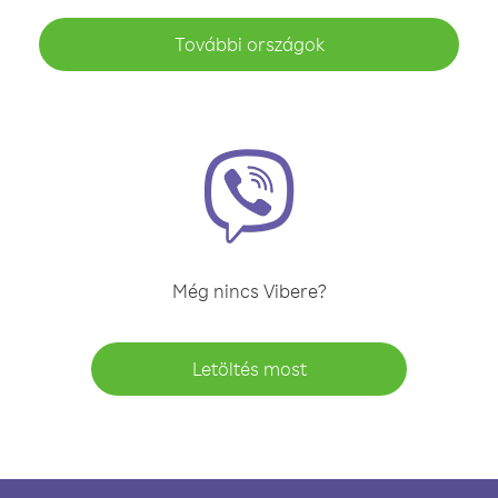
További országok
Még nincs Vibere?
Letöltés most