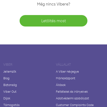
Még nincs Vibere?
Letöltés most
VIBER
VÁLLALAT
Jellemzők
A Viber névjegye
Blog
Márkaközpont
Biztonság
Állások
Viber Out
Feltételek és irányelvek
Díjak
Adatvédelmi szabályzat
Támogatás
Customer Complaints Code