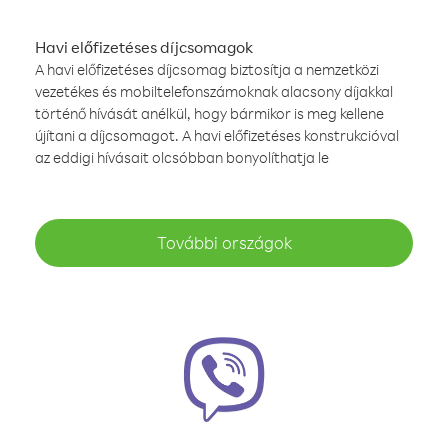
Havi előfizetéses díjcsomagok
A havi előfizetéses díjcsomag biztosítja a nemzetközi
vezetékes és mobiltelefonszámoknak alacsony díjakkal
történő hívását anélkül, hogy bármikor is meg kellene
újítani a díjcsomagot. A havi előfizetéses konstrukcióval
az eddigi hívásait olcsóbban bonyolíthatja le
További országok