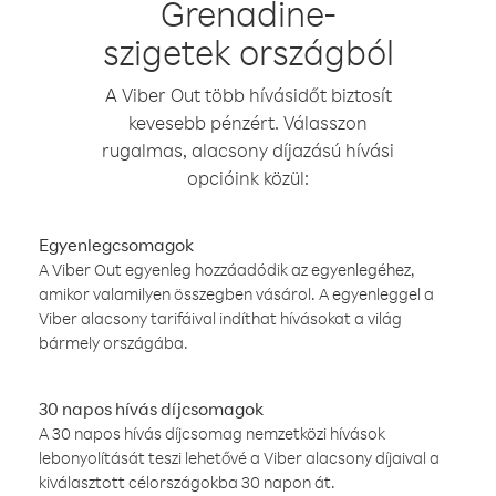
Grenadine-
szigetek országból
A Viber Out több hívásidőt biztosít
kevesebb pénzért. Válasszon
rugalmas, alacsony díjazású hívási
opcióink közül:
Egyenlegcsomagok
A Viber Out egyenleg hozzáadódik az egyenlegéhez,
amikor valamilyen összegben vásárol. A egyenleggel a
Viber alacsony tarifáival indíthat hívásokat a világ
bármely országába.
30 napos hívás díjcsomagok
A 30 napos hívás díjcsomag nemzetközi hívások
lebonyolítását teszi lehetővé a Viber alacsony díjaival a
kiválasztott célországokba 30 napon át.