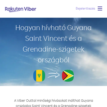
Bejelentkezés
Togg
navig
Hogyan hívható Guyana
Saint Vincent és a
Grenadine-szigetek
országból
A Viber Outtal minőségi hívásokat indíthat Guyana
országba Saint Vincent és a Grenadine-szigetek