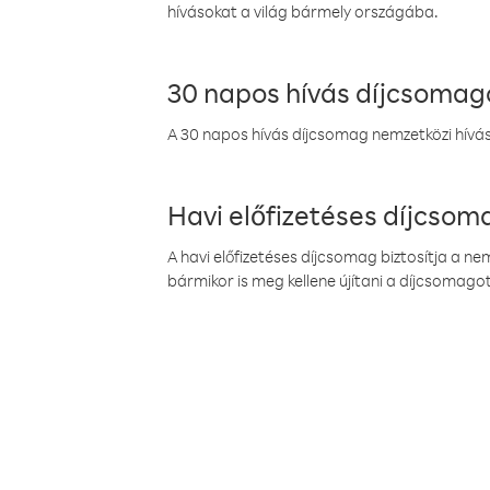
hívásokat a világ bármely országába.
30 napos hívás díjcsomag
A 30 napos hívás díjcsomag nemzetközi híváso
Havi előfizetéses díjcso
A havi előfizetéses díjcsomag biztosítja a n
bármikor is meg kellene újítani a díjcsomagot