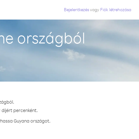
Bejelentkezés
vagy
Fiók létrehozása
me országból
zágból.
 díjért percenként.
ívhassa Guyana országot.