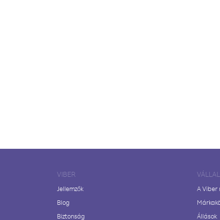
VIBER
VÁLLA
Jellemzők
A Viber
Blog
Márkak
Biztonság
Állások