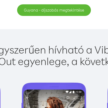
Guyana - díjszabás megtekintése
yszerűen hívható a Vib
Out egyenlege, a követk