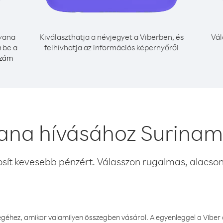
yana
Kiválaszthatja a névjegyet a Viberben, és
Vál
 be a
felhívhatja az információs képernyőről
szám
ana hívásához Surinam
osít kevesebb pénzért. Válasszon rugalmas, alacsony
éhez, amikor valamilyen összegben vásárol. A egyenleggel a Viber a