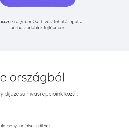
assza ki a „Viber Out hívás” lehetőséget a
párbeszédablak fejlécében
e országból
 díjazású hívási opcióink közül:
lacsony tarifáival indíthat