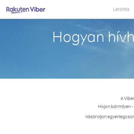
Letöltés
Hogyan hívh
A Vibe
Hívjon bármilyen -
Vásároljon egyenlegcsom