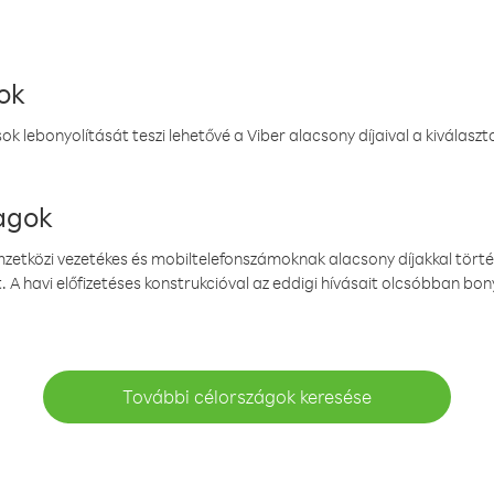
ok
k lebonyolítását teszi lehetővé a Viber alacsony díjaival a kiválas
magok
emzetközi vezetékes és mobiltelefonszámoknak alacsony díjakkal törté
. A havi előfizetéses konstrukcióval az eddigi hívásait olcsóbban bony
További célországok keresése