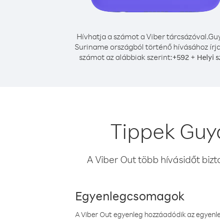
Hívhatja a számot a Viber tárcsázóval.
Gu
Suriname országból történő hívásához írja
számot az alábbiak szerint:
+
+
592
Helyi 
Tippek Guy
A Viber Out több hívásidőt bizt
Egyenlegcsomagok
A Viber Out egyenleg hozzáadódik az egyenleg