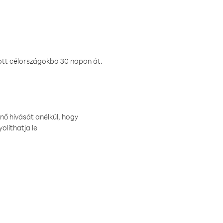
ztott célországokba 30 napon át.
nő hívását anélkül, hogy
olíthatja le