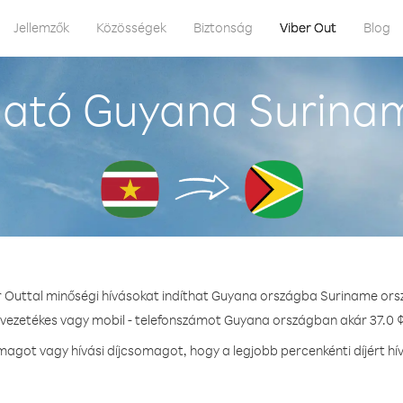
Jellemzők
Közösségek
Biztonság
Viber Out
Blog
ató Guyana Surina
r Outtal minőségi hívásokat indíthat Guyana országba Suriname ors
 vezetékes vagy mobil - telefonszámot Guyana országban akár 37.0 ¢
agot vagy hívási díjcsomagot, hogy a legjobb percenkénti díjért h