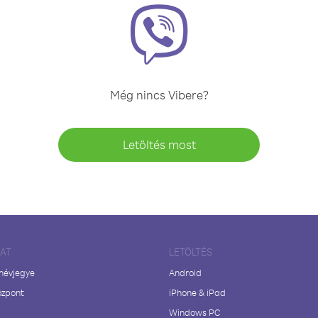
Még nincs Vibere?
Letöltés most
LAT
LETÖLTÉS
 névjegye
Android
özpont
iPhone & iPad
Windows PC