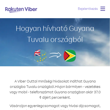
Bejelentkezés
Togg
navig
Hogyan hívható Guyana
Tuvalu országból
A Viber Outtal minőségi hívásokat indíthat Guyana
országba Tuvalu országból.
Hívjon bármilyen - vezetékes
vagy mobil - telefonszámot Guyana országban akár 37.0
¢ díjért percenként.
Vásároljon egyenlegcsomagot vagy hívási díjcsomagot,