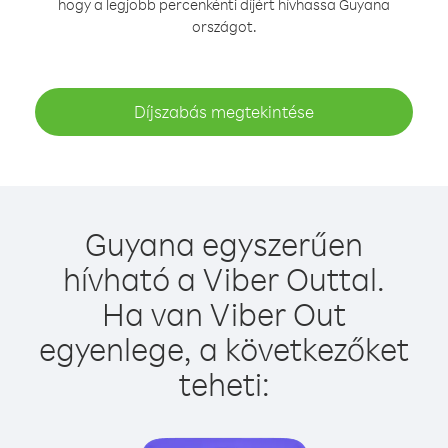
hogy a legjobb percenkénti díjért hívhassa Guyana
országot.
Díjszabás megtekintése
Guyana egyszerűen
hívható a Viber Outtal.
Ha van Viber Out
egyenlege, a következőket
teheti: