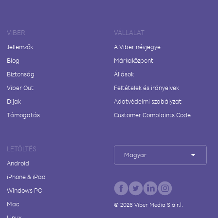
VIBER
VÁLLALAT
Jellemzők
A Viber névjegye
Blog
Márkaközpont
Biztonság
Állások
Viber Out
Feltételek és irányelvek
Díjak
Adatvédelmi szabályzat
Támogatás
Customer Complaints Code
LETÖLTÉS
Magyar
Android
iPhone & iPad
Windows PC
Mac
©
2026
Viber Media S.à r.l.
Linux