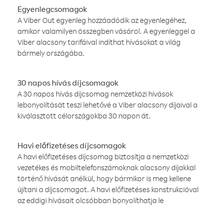
Egyenlegcsomagok
A Viber Out egyenleg hozzáadódik az egyenlegéhez,
amikor valamilyen összegben vásárol. A egyenleggel a
Viber alacsony tarifáival indíthat hívásokat a világ
bármely országába.
30 napos hívás díjcsomagok
A 30 napos hívás díjcsomag nemzetközi hívások
lebonyolítását teszi lehetővé a Viber alacsony díjaival a
kiválasztott célországokba 30 napon át.
Havi előfizetéses díjcsomagok
A havi előfizetéses díjcsomag biztosítja a nemzetközi
vezetékes és mobiltelefonszámoknak alacsony díjakkal
történő hívását anélkül, hogy bármikor is meg kellene
újítani a díjcsomagot. A havi előfizetéses konstrukcióval
az eddigi hívásait olcsóbban bonyolíthatja le