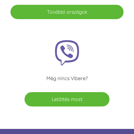
További országok
Még nincs Vibere?
Letöltés most