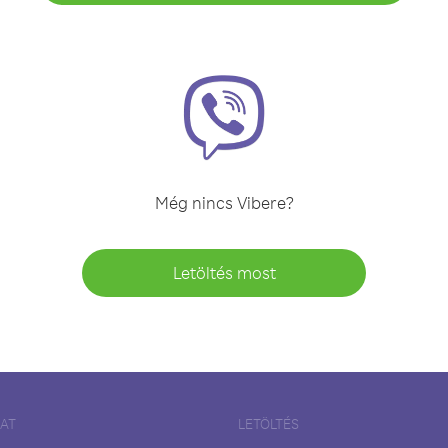
Még nincs Vibere?
Letöltés most
LAT
LETÖLTÉS