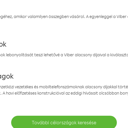
éhez, amikor valamilyen összegben vásárol. A egyenleggel a Viber a
ok
k lebonyolítását teszi lehetővé a Viber alacsony díjaival a kiválas
magok
emzetközi vezetékes és mobiltelefonszámoknak alacsony díjakkal törté
. A havi előfizetéses konstrukcióval az eddigi hívásait olcsóbban bony
További célországok keresése