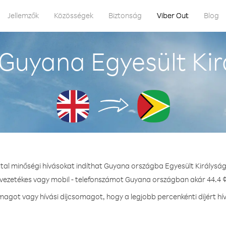
Jellemzők
Közösségek
Biztonság
Viber Out
Blog
Guyana Egyesült Kir
ttal minőségi hívásokat indíthat Guyana országba Egyesült Királyság
 vezetékes vagy mobil - telefonszámot Guyana országban akár 44.4 ¢
agot vagy hívási díjcsomagot, hogy a legjobb percenkénti díjért h