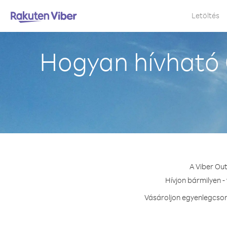
Letöltés
Hogyan hívható 
A Viber Ou
Hívjon bármilyen -
Vásároljon egyenlegcsom