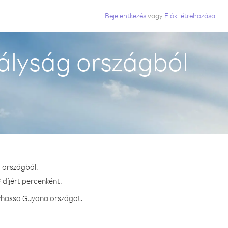
Bejelentkezés
vagy
Fiók létrehozása
ályság országból
 országból.
 díjért percenként.
ívhassa Guyana országot.