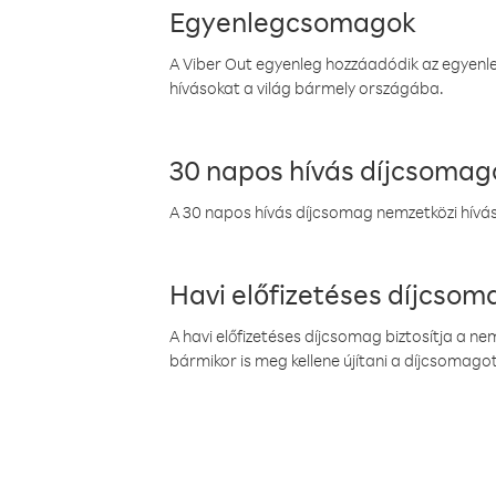
Egyenlegcsomagok
A Viber Out egyenleg hozzáadódik az egyenleg
hívásokat a világ bármely országába.
30 napos hívás díjcsomag
A 30 napos hívás díjcsomag nemzetközi híváso
Havi előfizetéses díjcso
A havi előfizetéses díjcsomag biztosítja a n
bármikor is meg kellene újítani a díjcsomagot