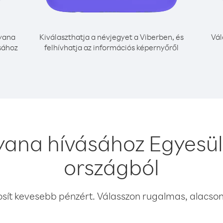
yana
Kiválaszthatja a névjegyet a Viberben, és
Vál
sához
felhívhatja az információs képernyőről
ana hívásához Egyesül
országból
osít kevesebb pénzért. Válasszon rugalmas, alacsony