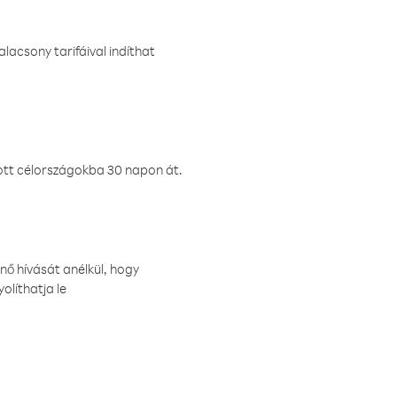
lacsony tarifáival indíthat
ztott célországokba 30 napon át.
nő hívását anélkül, hogy
olíthatja le