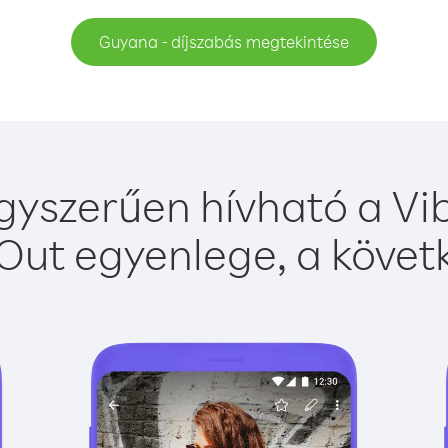
Guyana - díjszabás megtekintése
yszerűen hívható a Vib
Out egyenlege, a követk