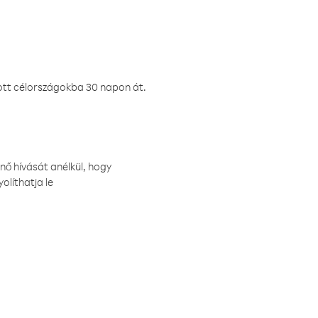
ztott célországokba 30 napon át.
nő hívását anélkül, hogy
olíthatja le