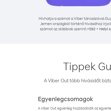
Hívhatja a számot a Viber tárcsázóval.
Gu
Jemen országból történő hívásához írja 
számot az alábbiak szerint:
+
+
592
Helyi 
Tippek Gu
A Viber Out több hívásidőt bizt
Egyenlegcsomagok
A Viber Out egyenleg hozzáadódik az egyenleg