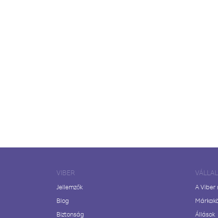
VIBER
VÁLLA
Jellemzők
A Viber
Blog
Márkak
Biztonság
Állások