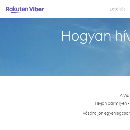
Letöltés
Hogyan hí
A Vib
Hívjon bármilyen -
Vásároljon egyenlegcsom