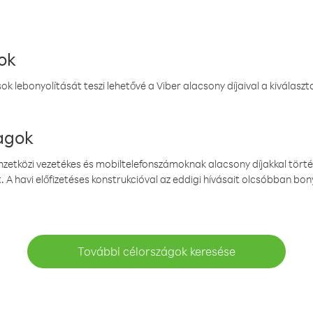
ok
k lebonyolítását teszi lehetővé a Viber alacsony díjaival a kiválas
magok
emzetközi vezetékes és mobiltelefonszámoknak alacsony díjakkal törté
. A havi előfizetéses konstrukcióval az eddigi hívásait olcsóbban bony
További célországok keresése