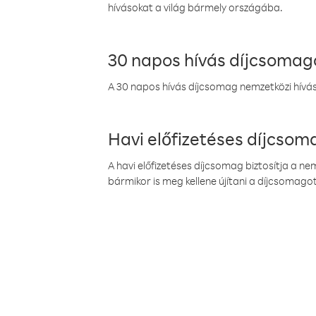
hívásokat a világ bármely országába.
30 napos hívás díjcsomag
A 30 napos hívás díjcsomag nemzetközi híváso
Havi előfizetéses díjcso
A havi előfizetéses díjcsomag biztosítja a n
bármikor is meg kellene újítani a díjcsomagot