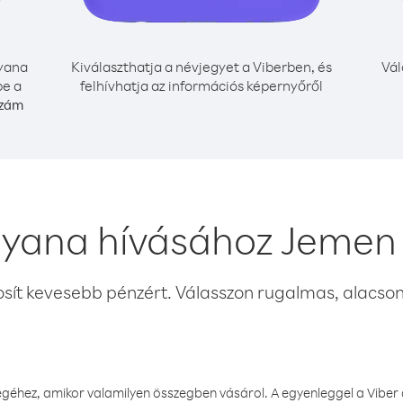
yana
Kiválaszthatja a névjegyet a Viberben, és
Vál
be a
felhívhatja az információs képernyőről
szám
yana hívásához Jemen
osít kevesebb pénzért. Válasszon rugalmas, alacsony
éhez, amikor valamilyen összegben vásárol. A egyenleggel a Viber a