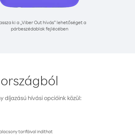
assza ki a „Viber Out hívás” lehetőséget a
párbeszédablak fejlécében
 országból
 díjazású hívási opcióink közül:
lacsony tarifáival indíthat