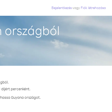
Bejelentkezés
vagy
Fiók létrehozása
 országból
ágból.
 díjért percenként.
ívhassa Guyana országot.