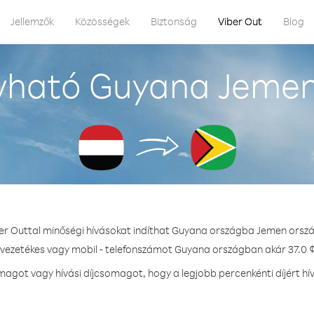
Jellemzők
Közösségek
Biztonság
Viber Out
Blog
vható Guyana Jemen
er Outtal minőségi hívásokat indíthat Guyana országba Jemen orsz
 vezetékes vagy mobil - telefonszámot Guyana országban akár 37.0 ¢
agot vagy hívási díjcsomagot, hogy a legjobb percenkénti díjért h