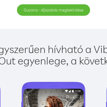
Guyana - díjszabás megtekintése
yszerűen hívható a Vib
Out egyenlege, a követk