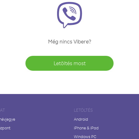
Még nincs Vibere?
Letöltés most
LAT
LETÖLTÉS
 névjegye
Android
özpont
iPhone & iPad
Windows PC