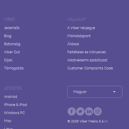
VIBER
VÁLLALAT
Jellemzők
A Viber névjegye
Blog
Márkaközpont
Biztonság
Állások
Viber Out
Feltételek és irányelvek
Díjak
Adatvédelmi szabályzat
Támogatás
Customer Complaints Code
LETÖLTÉS
Magyar
Android
iPhone & iPad
Windows PC
Mac
©
2026
Viber Media S.à r.l.
Linux