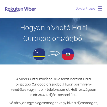
Bejelentkezés
Togg
navig
Hogyan hívható Haiti
Curacao országból
A Viber Outtal minőségi hívásokat indíthat Haiti
országba Curacao országból.
Hívjon bármilyen -
vezetékes vagy mobil - telefonszámot Haiti országban
akár 39.0 ¢ díjért percenként.
Vásároljon egyenlegcsomagot vagy hívási díjcsomagot,