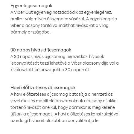
Egyenlegcsomagok
A Viber Out egyenleg hozzáadódik az egyenlegéhez,
amikor valamilyen összegben vásárol. A egyenleggel a
Viber alacsony tarifáival indíthat hívásokat a világ
bármely országába.
30 napos hívás díjcsomagok
A 30 napos hívás díjcsomag nemzetközi hívások
lebonyolítását teszi lehetővé a Viber alacsony díjaival a
kiválasztott célországokba 30 napon át.
Havi előfizetéses díjcsomagok
A havi előfizetéses díjcsomag biztosítja a nemzetközi
vezetékes és mobiltelefonszámoknak alacsony díjakkal
történő hívását anélkül, hogy bármikor is meg kellene
újítani a díjcsomagot. A havi előfizetéses konstrukcióval
az eddigi hívásait olcsóbban bonyolíthatja le