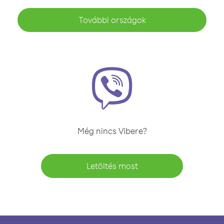
További országok
Még nincs Vibere?
Letöltés most