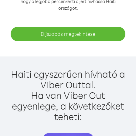
hogy a legjobb percenkénti díjért hívhassa Haiti
országot.
Díjszabás megtekintése
Haiti egyszerűen hívható a
Viber Outtal.
Ha van Viber Out
egyenlege, a következőket
teheti: