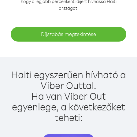
hogy a legjobb percenkénti díjért hívhassa Haiti
országot.
Díjszabás megtekintése
Haiti egyszerűen hívható a
Viber Outtal.
Ha van Viber Out
egyenlege, a következőket
teheti: