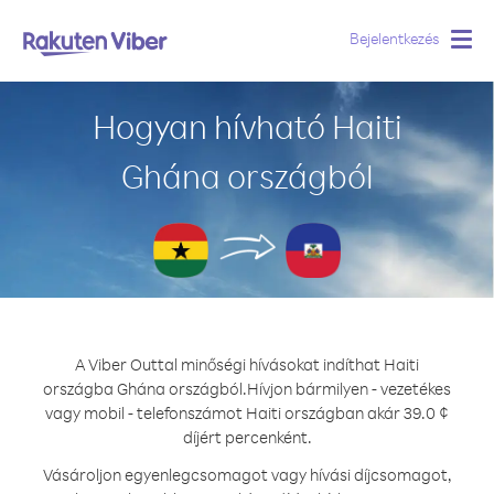
Bejelentkezés
Togg
navig
Hogyan hívható Haiti
Ghána országból
A Viber Outtal minőségi hívásokat indíthat Haiti
országba Ghána országból.
Hívjon bármilyen - vezetékes
vagy mobil - telefonszámot Haiti országban akár 39.0 ¢
díjért percenként.
Vásároljon egyenlegcsomagot vagy hívási díjcsomagot,