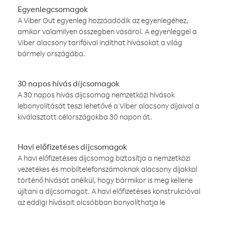
Egyenlegcsomagok
A Viber Out egyenleg hozzáadódik az egyenlegéhez,
amikor valamilyen összegben vásárol. A egyenleggel a
Viber alacsony tarifáival indíthat hívásokat a világ
bármely országába.
30 napos hívás díjcsomagok
A 30 napos hívás díjcsomag nemzetközi hívások
lebonyolítását teszi lehetővé a Viber alacsony díjaival a
kiválasztott célországokba 30 napon át.
Havi előfizetéses díjcsomagok
A havi előfizetéses díjcsomag biztosítja a nemzetközi
vezetékes és mobiltelefonszámoknak alacsony díjakkal
történő hívását anélkül, hogy bármikor is meg kellene
újítani a díjcsomagot. A havi előfizetéses konstrukcióval
az eddigi hívásait olcsóbban bonyolíthatja le