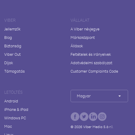
VIBER
VÁLLALAT
Jellemzők
A Viber névjegye
Blog
Márkaközpont
Biztonság
Állások
Viber Out
Feltételek és irányelvek
Díjak
Adatvédelmi szabályzat
Támogatás
Customer Complaints Code
LETÖLTÉS
Magyar
Android
iPhone & iPad
Windows PC
Mac
©
2026
Viber Media S.à r.l.
Linux