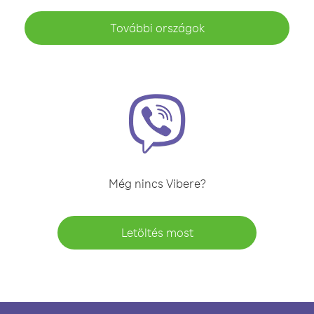
További országok
Még nincs Vibere?
Letöltés most