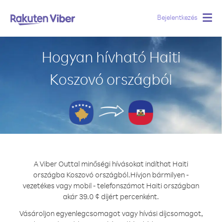
Bejelentkezés
Togg
navig
Hogyan hívható Haiti
Koszovó országból
A Viber Outtal minőségi hívásokat indíthat Haiti
országba Koszovó országból.
Hívjon bármilyen -
vezetékes vagy mobil - telefonszámot Haiti országban
akár 39.0 ¢ díjért percenként.
Vásároljon egyenlegcsomagot vagy hívási díjcsomagot,