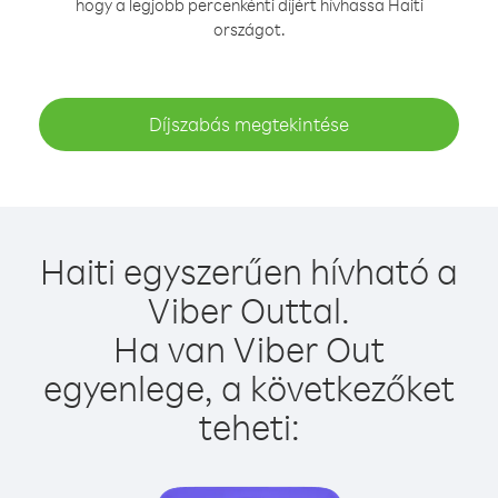
hogy a legjobb percenkénti díjért hívhassa Haiti
országot.
Díjszabás megtekintése
Haiti egyszerűen hívható a
Viber Outtal.
Ha van Viber Out
egyenlege, a következőket
teheti: