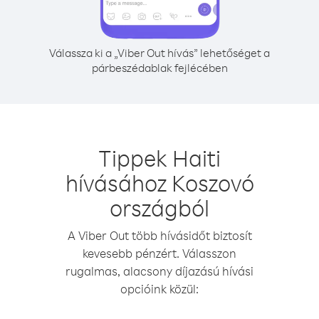
Válassza ki a „Viber Out hívás” lehetőséget a
párbeszédablak fejlécében
Tippek Haiti
hívásához Koszovó
országból
A Viber Out több hívásidőt biztosít
kevesebb pénzért. Válasszon
rugalmas, alacsony díjazású hívási
opcióink közül: