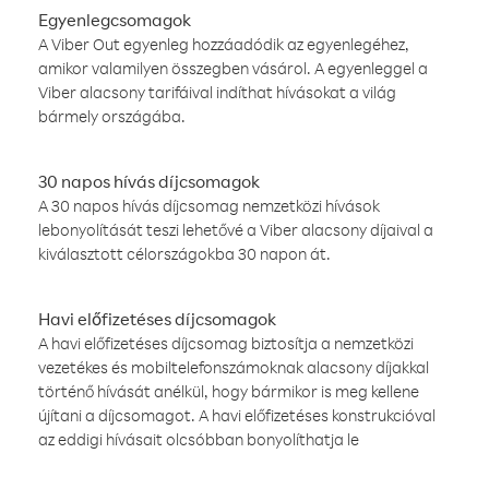
Egyenlegcsomagok
A Viber Out egyenleg hozzáadódik az egyenlegéhez,
amikor valamilyen összegben vásárol. A egyenleggel a
Viber alacsony tarifáival indíthat hívásokat a világ
bármely országába.
30 napos hívás díjcsomagok
A 30 napos hívás díjcsomag nemzetközi hívások
lebonyolítását teszi lehetővé a Viber alacsony díjaival a
kiválasztott célországokba 30 napon át.
Havi előfizetéses díjcsomagok
A havi előfizetéses díjcsomag biztosítja a nemzetközi
vezetékes és mobiltelefonszámoknak alacsony díjakkal
történő hívását anélkül, hogy bármikor is meg kellene
újítani a díjcsomagot. A havi előfizetéses konstrukcióval
az eddigi hívásait olcsóbban bonyolíthatja le