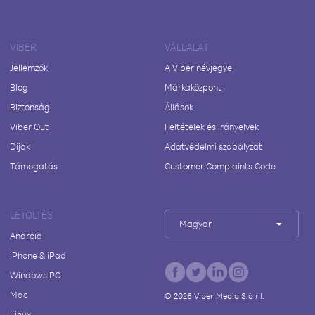
VIBER
VÁLLALAT
Jellemzők
A Viber névjegye
Blog
Márkaközpont
Biztonság
Állások
Viber Out
Feltételek és irányelvek
Díjak
Adatvédelmi szabályzat
Támogatás
Customer Complaints Code
LETÖLTÉS
Magyar
Android
iPhone & iPad
Windows PC
Mac
©
2026
Viber Media S.à r.l.
Linux