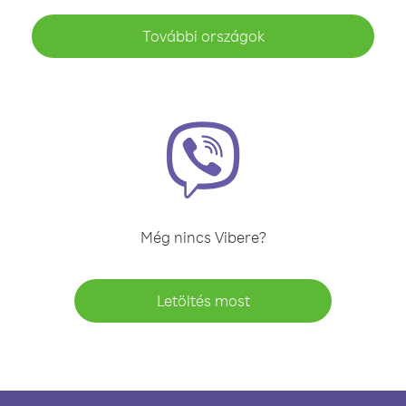
További országok
Még nincs Vibere?
Letöltés most