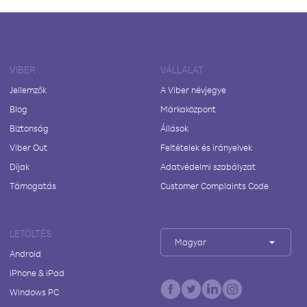
VIBER
VÁLLALAT
Jellemzők
A Viber névjegye
Blog
Márkaközpont
Biztonság
Állások
Viber Out
Feltételek és irányelvek
Díjak
Adatvédelmi szabályzat
Támogatás
Customer Complaints Code
LETÖLTÉS
Magyar
Android
iPhone & iPad
Windows PC