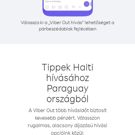
Válassza ki a „Viber Out hívás” lehetőséget a
párbeszédablak fejlécében
Tippek Haiti
hívásához
Paraguay
országból
A Viber Out több hívásidőt biztosít
kevesebb pénzért. Válasszon
rugalmas, alacsony díjazású hívási
opcióink közül: