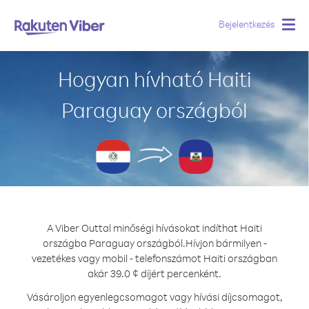
Bejelentkezés
Togg
navig
Hogyan hívható Haiti
Paraguay országból
A Viber Outtal minőségi hívásokat indíthat Haiti
országba Paraguay országból.
Hívjon bármilyen -
vezetékes vagy mobil - telefonszámot Haiti országban
akár 39.0 ¢ díjért percenként.
Vásároljon egyenlegcsomagot vagy hívási díjcsomagot,