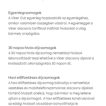
Egyenlegcsomagok
A Viber Out egyenleg hozzáadódik az egyenlegéhez,
amikor valamilyen összegben vásárol. A egyenleggel a
Viber alacsony tarifáival indíthat hívásokat a világ
bármely országába.
30 napos hívás díjcsomagok
A 30 napos hívás díjcsomag nemzetközi hívások
lebonyolítását teszi lehetővé a Viber alacsony díjaival a
kiválasztott célországokba 30 napon át.
Havi előfizetéses díjcsomagok
A havi előfizetéses díjcsomag biztosítja a nemzetközi
vezetékes és mobiltelefonszámoknak alacsony díjakkal
történő hívását anélkül, hogy bármikor is meg kellene
újítani a díjcsomagot. A havi előfizetéses konstrukcióval
az eddigi hívásait olcsóbban bonyolíthatja le