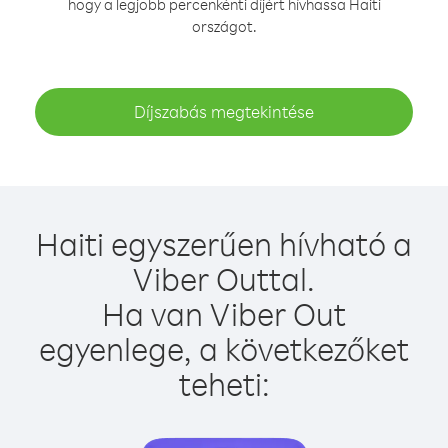
hogy a legjobb percenkénti díjért hívhassa Haiti
országot.
Díjszabás megtekintése
Haiti egyszerűen hívható a
Viber Outtal.
Ha van Viber Out
egyenlege, a következőket
teheti: