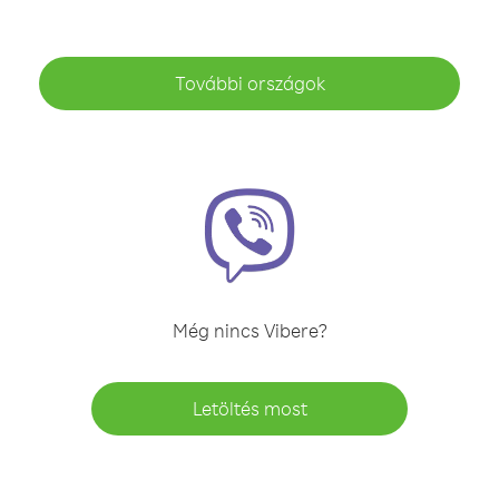
További országok
Még nincs Vibere?
Letöltés most