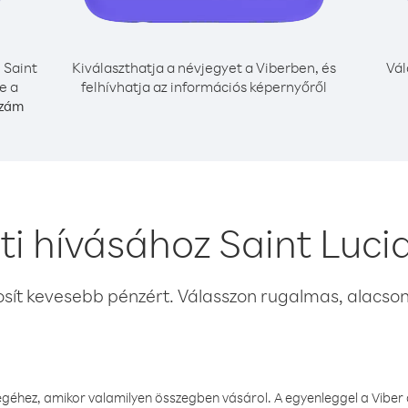
i Saint
Kiválaszthatja a névjegyet a Viberben, és
Vál
e a
felhívhatja az információs képernyőről
szám
ti hívásához Saint Luci
osít kevesebb pénzért. Válasszon rugalmas, alacsony
éhez, amikor valamilyen összegben vásárol. A egyenleggel a Viber a