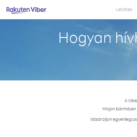
Letöltés
Hogyan hívh
A Vibe
Hívjon bármilyen 
Vásároljon egyenlegcso