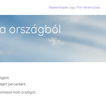
Bejelentkezés
vagy
Fiók létrehozása
ia országból
zágból.
díjért percenként.
ívhassa Haiti országot.