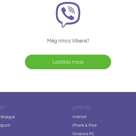
Még nincs Vibere?
Letöltés most
LAT
LETÖLTÉS
 névjegye
Android
özpont
iPhone & iPad
Windows PC