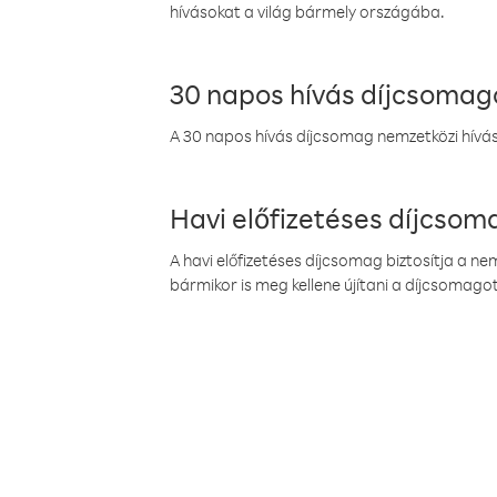
hívásokat a világ bármely országába.
30 napos hívás díjcsomag
A 30 napos hívás díjcsomag nemzetközi híváso
Havi előfizetéses díjcso
A havi előfizetéses díjcsomag biztosítja a n
bármikor is meg kellene újítani a díjcsomagot