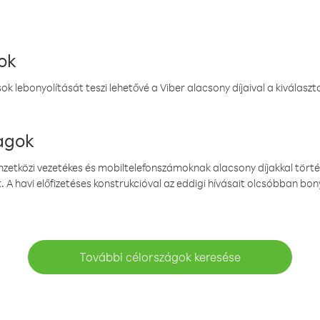
ok
k lebonyolítását teszi lehetővé a Viber alacsony díjaival a kiválas
magok
emzetközi vezetékes és mobiltelefonszámoknak alacsony díjakkal törté
. A havi előfizetéses konstrukcióval az eddigi hívásait olcsóbban bony
További célországok keresése