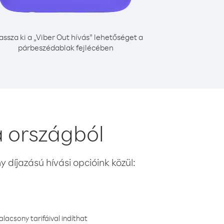
assza ki a „Viber Out hívás” lehetőséget a
párbeszédablak fejlécében
a országból
 díjazású hívási opcióink közül:
lacsony tarifáival indíthat