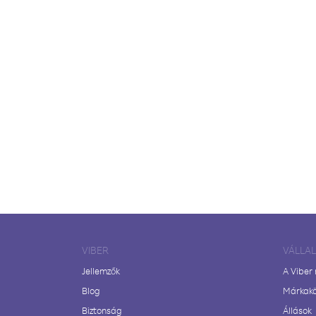
VIBER
VÁLLA
Jellemzők
A Viber
Blog
Márkak
Biztonság
Állások