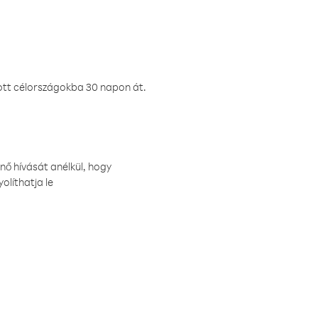
ztott célországokba 30 napon át.
nő hívását anélkül, hogy
olíthatja le