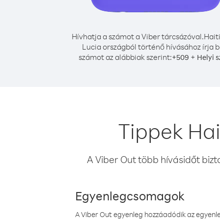
Hívhatja a számot a Viber tárcsázóval.
Hait
Lucia országból történő hívásához írja b
számot az alábbiak szerint:
+
+
509
Helyi 
Tippek Hai
A Viber Out több hívásidőt bizt
Egyenlegcsomagok
A Viber Out egyenleg hozzáadódik az egyenleg