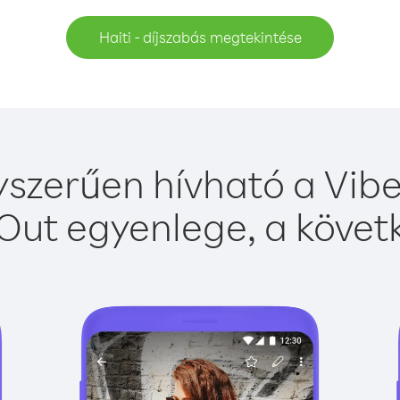
Haiti - díjszabás megtekintése
yszerűen hívható a Vibe
Out egyenlege, a követk