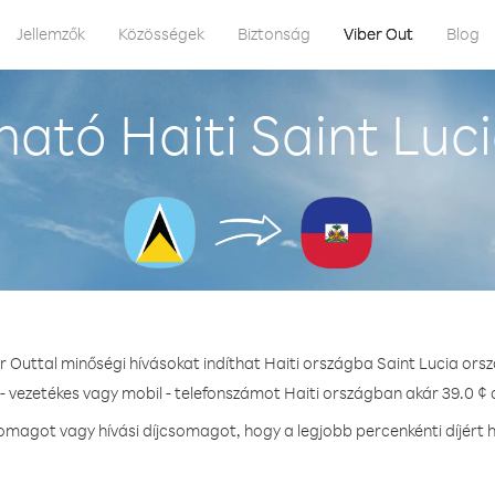
Jellemzők
Közösségek
Biztonság
Viber Out
Blog
ató Haiti Saint Luc
r Outtal minőségi hívásokat indíthat Haiti országba Saint Lucia ors
- vezetékes vagy mobil - telefonszámot Haiti országban akár 39.0 ¢ 
magot vagy hívási díjcsomagot, hogy a legjobb percenkénti díjért h