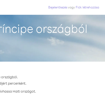
Bejelentkezés
vagy
Fiók létrehozása
íncipe országból
e országból.
díjért percenként.
ívhassa Haiti országot.