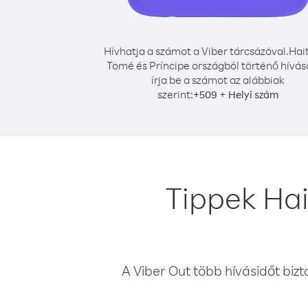
Hívhatja a számot a Viber tárcsázóval.
Hait
Tomé és Príncipe országból történő hívá
írja be a számot az alábbiak
szerint:
+
+
509
Helyi szám
Tippek Hai
A Viber Out több hívásidőt bizt