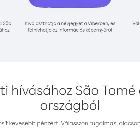
i São
Kiválaszthatja a névjegyet a Viberben, és
Vál
sához
felhívhatja az információs képernyőről
ti hívásához São Tomé 
országból
osít kevesebb pénzért. Válasszon rugalmas, alacsony