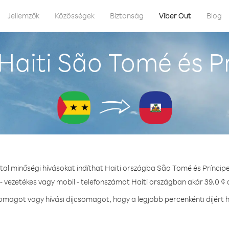
Jellemzők
Közösségek
Biztonság
Viber Out
Blog
Haiti São Tomé és Pr
tal minőségi hívásokat indíthat Haiti országba São Tomé és Príncip
- vezetékes vagy mobil - telefonszámot Haiti országban akár 39.0 ¢ 
magot vagy hívási díjcsomagot, hogy a legjobb percenkénti díjért h