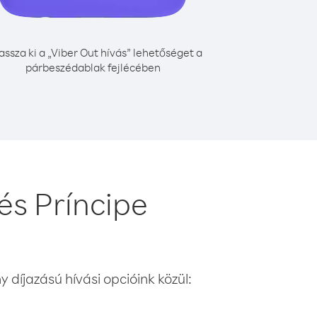
assza ki a „Viber Out hívás” lehetőséget a
párbeszédablak fejlécében
és Príncipe
 díjazású hívási opcióink közül: