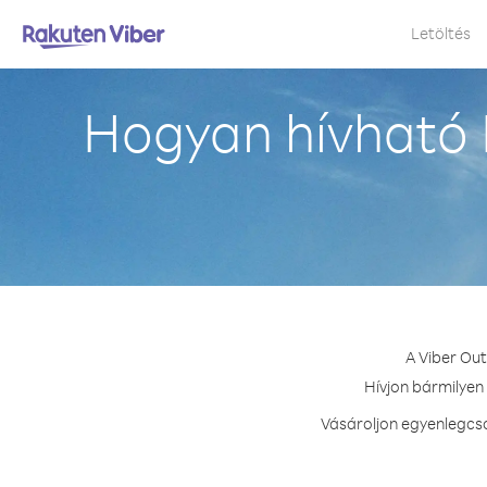
Letöltés
Hogyan hívható 
A Viber Out
Hívjon bármilyen 
Vásároljon egyenlegcso