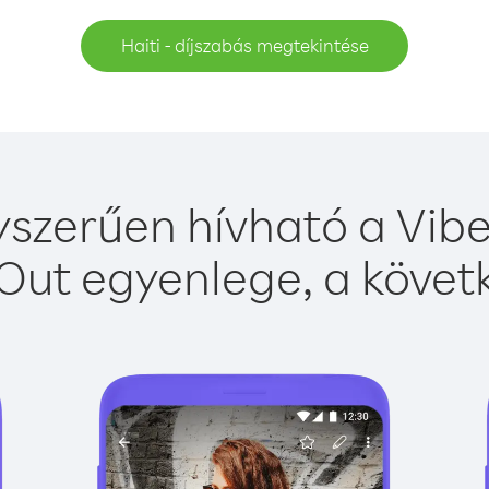
Haiti - díjszabás megtekintése
yszerűen hívható a Vibe
Out egyenlege, a követk