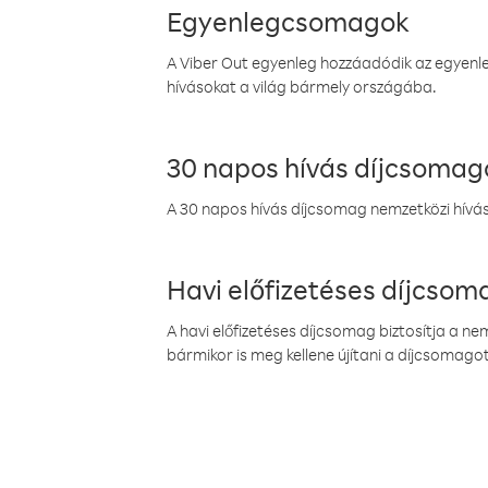
Egyenlegcsomagok
A Viber Out egyenleg hozzáadódik az egyenleg
hívásokat a világ bármely országába.
30 napos hívás díjcsomag
A 30 napos hívás díjcsomag nemzetközi híváso
Havi előfizetéses díjcso
A havi előfizetéses díjcsomag biztosítja a n
bármikor is meg kellene újítani a díjcsomagot