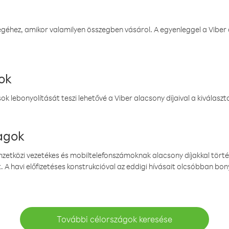
éhez, amikor valamilyen összegben vásárol. A egyenleggel a Viber a
ok
k lebonyolítását teszi lehetővé a Viber alacsony díjaival a kiválas
magok
emzetközi vezetékes és mobiltelefonszámoknak alacsony díjakkal törté
. A havi előfizetéses konstrukcióval az eddigi hívásait olcsóbban bony
További célországok keresése