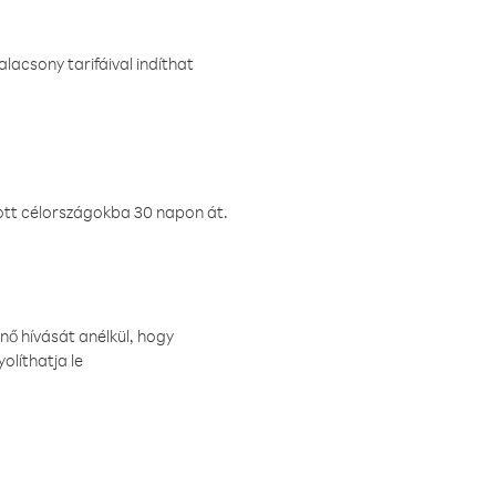
lacsony tarifáival indíthat
ztott célországokba 30 napon át.
nő hívását anélkül, hogy
olíthatja le