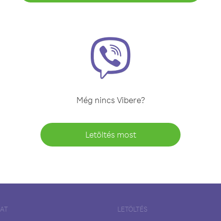
Még nincs Vibere?
Letöltés most
LAT
LETÖLTÉS