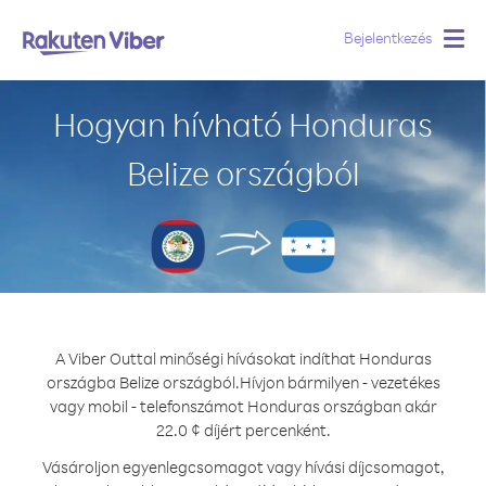
Bejelentkezés
Togg
navig
Hogyan hívható Honduras
Belize országból
A Viber Outtal minőségi hívásokat indíthat Honduras
országba Belize országból.
Hívjon bármilyen - vezetékes
vagy mobil - telefonszámot Honduras országban akár
22.0 ¢ díjért percenként.
Vásároljon egyenlegcsomagot vagy hívási díjcsomagot,