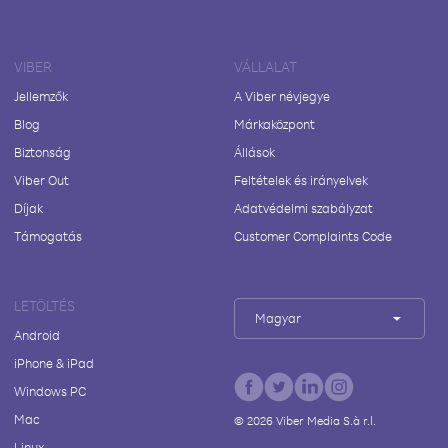
VIBER
VÁLLALAT
Jellemzők
A Viber névjegye
Blog
Márkaközpont
Biztonság
Állások
Viber Out
Feltételek és irányelvek
Díjak
Adatvédelmi szabályzat
Támogatás
Customer Complaints Code
LETÖLTÉS
Magyar
Android
iPhone & iPad
Windows PC
Mac
©
2026
Viber Media S.à r.l.
Linux