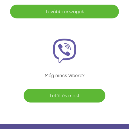
További országok
Még nincs Vibere?
Letöltés most