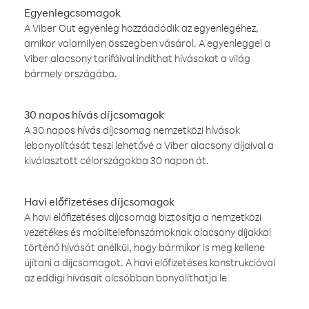
Egyenlegcsomagok
A Viber Out egyenleg hozzáadódik az egyenlegéhez,
amikor valamilyen összegben vásárol. A egyenleggel a
Viber alacsony tarifáival indíthat hívásokat a világ
bármely országába.
30 napos hívás díjcsomagok
A 30 napos hívás díjcsomag nemzetközi hívások
lebonyolítását teszi lehetővé a Viber alacsony díjaival a
kiválasztott célországokba 30 napon át.
Havi előfizetéses díjcsomagok
A havi előfizetéses díjcsomag biztosítja a nemzetközi
vezetékes és mobiltelefonszámoknak alacsony díjakkal
történő hívását anélkül, hogy bármikor is meg kellene
újítani a díjcsomagot. A havi előfizetéses konstrukcióval
az eddigi hívásait olcsóbban bonyolíthatja le