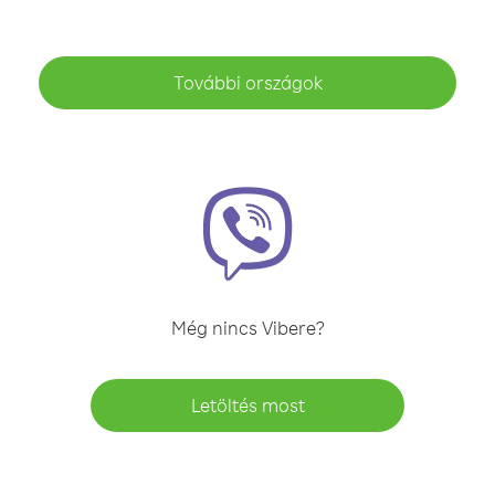
További országok
Még nincs Vibere?
Letöltés most