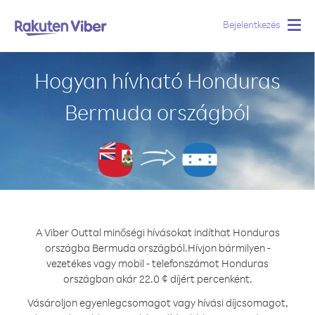
Bejelentkezés
Togg
navig
Hogyan hívható Honduras
Bermuda országból
A Viber Outtal minőségi hívásokat indíthat Honduras
országba Bermuda országból.
Hívjon bármilyen -
vezetékes vagy mobil - telefonszámot Honduras
országban akár 22.0 ¢ díjért percenként.
Vásároljon egyenlegcsomagot vagy hívási díjcsomagot,