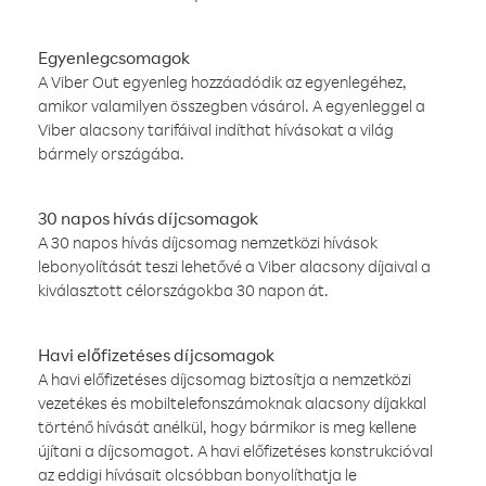
Egyenlegcsomagok
A Viber Out egyenleg hozzáadódik az egyenlegéhez,
amikor valamilyen összegben vásárol. A egyenleggel a
Viber alacsony tarifáival indíthat hívásokat a világ
bármely országába.
30 napos hívás díjcsomagok
A 30 napos hívás díjcsomag nemzetközi hívások
lebonyolítását teszi lehetővé a Viber alacsony díjaival a
kiválasztott célországokba 30 napon át.
Havi előfizetéses díjcsomagok
A havi előfizetéses díjcsomag biztosítja a nemzetközi
vezetékes és mobiltelefonszámoknak alacsony díjakkal
történő hívását anélkül, hogy bármikor is meg kellene
újítani a díjcsomagot. A havi előfizetéses konstrukcióval
az eddigi hívásait olcsóbban bonyolíthatja le