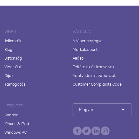
VIBER
VÁLLALAT
Jellemzők
A Viber névjegye
Blog
Márkaközpont
Biztonság
Állások
Viber Out
Feltételek és irányelvek
Díjak
Adatvédelmi szabályzat
Támogatás
Customer Complaints Code
LETÖLTÉS
Magyar
Android
iPhone & iPad
Windows PC