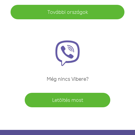
További országok
Még nincs Vibere?
Letöltés most