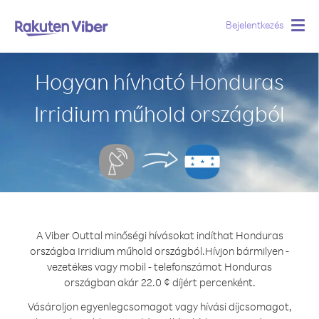
Bejelentkezés
Togg
navig
Hogyan hívható Honduras
Irridium műhold országból
A Viber Outtal minőségi hívásokat indíthat Honduras
országba Irridium műhold országból.
Hívjon bármilyen -
vezetékes vagy mobil - telefonszámot Honduras
országban akár 22.0 ¢ díjért percenként.
Vásároljon egyenlegcsomagot vagy hívási díjcsomagot,