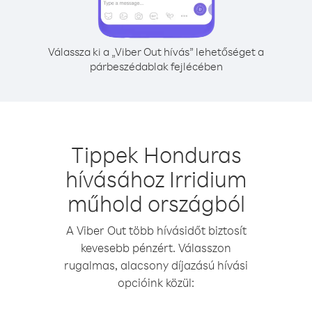
Válassza ki a „Viber Out hívás” lehetőséget a
párbeszédablak fejlécében
Tippek Honduras
hívásához Irridium
műhold országból
A Viber Out több hívásidőt biztosít
kevesebb pénzért. Válasszon
rugalmas, alacsony díjazású hívási
opcióink közül: