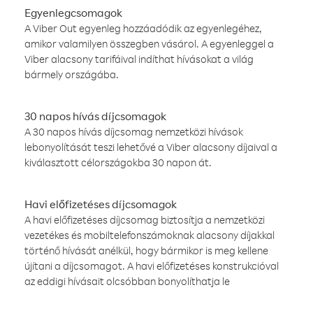
Egyenlegcsomagok
A Viber Out egyenleg hozzáadódik az egyenlegéhez,
amikor valamilyen összegben vásárol. A egyenleggel a
Viber alacsony tarifáival indíthat hívásokat a világ
bármely országába.
30 napos hívás díjcsomagok
A 30 napos hívás díjcsomag nemzetközi hívások
lebonyolítását teszi lehetővé a Viber alacsony díjaival a
kiválasztott célországokba 30 napon át.
Havi előfizetéses díjcsomagok
A havi előfizetéses díjcsomag biztosítja a nemzetközi
vezetékes és mobiltelefonszámoknak alacsony díjakkal
történő hívását anélkül, hogy bármikor is meg kellene
újítani a díjcsomagot. A havi előfizetéses konstrukcióval
az eddigi hívásait olcsóbban bonyolíthatja le