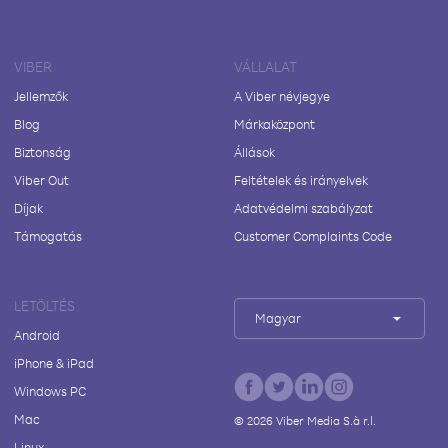
VIBER
VÁLLALAT
Jellemzők
A Viber névjegye
Blog
Márkaközpont
Biztonság
Állások
Viber Out
Feltételek és irányelvek
Díjak
Adatvédelmi szabályzat
Támogatás
Customer Complaints Code
LETÖLTÉS
Magyar
Android
iPhone & iPad
Windows PC
Mac
©
2026
Viber Media S.à r.l.
Linux