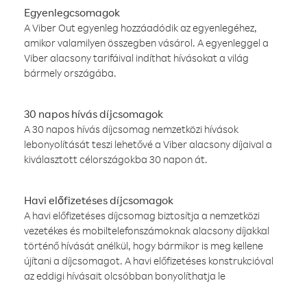
Egyenlegcsomagok
A Viber Out egyenleg hozzáadódik az egyenlegéhez,
amikor valamilyen összegben vásárol. A egyenleggel a
Viber alacsony tarifáival indíthat hívásokat a világ
bármely országába.
30 napos hívás díjcsomagok
A 30 napos hívás díjcsomag nemzetközi hívások
lebonyolítását teszi lehetővé a Viber alacsony díjaival a
kiválasztott célországokba 30 napon át.
Havi előfizetéses díjcsomagok
A havi előfizetéses díjcsomag biztosítja a nemzetközi
vezetékes és mobiltelefonszámoknak alacsony díjakkal
történő hívását anélkül, hogy bármikor is meg kellene
újítani a díjcsomagot. A havi előfizetéses konstrukcióval
az eddigi hívásait olcsóbban bonyolíthatja le