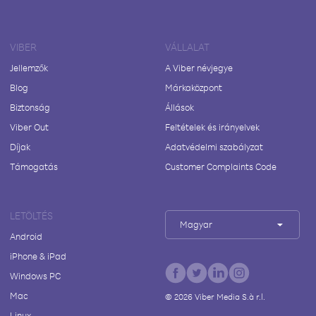
VIBER
VÁLLALAT
Jellemzők
A Viber névjegye
Blog
Márkaközpont
Biztonság
Állások
Viber Out
Feltételek és irányelvek
Díjak
Adatvédelmi szabályzat
Támogatás
Customer Complaints Code
LETÖLTÉS
Magyar
Android
iPhone & iPad
Windows PC
Mac
©
2026
Viber Media S.à r.l.
Linux