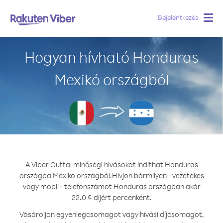
Bejelentkezés
Togg
navig
Hogyan hívható Honduras
Mexikó országból
A Viber Outtal minőségi hívásokat indíthat Honduras
országba Mexikó országból.
Hívjon bármilyen - vezetékes
vagy mobil - telefonszámot Honduras országban akár
22.0 ¢ díjért percenként.
Vásároljon egyenlegcsomagot vagy hívási díjcsomagot,