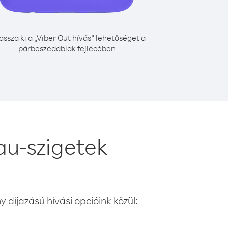
assza ki a „Viber Out hívás” lehetőséget a
párbeszédablak fejlécében
au-szigetek
 díjazású hívási opcióink közül: