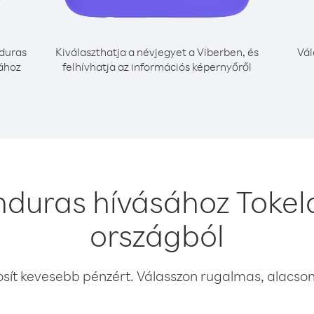
duras
Kiválaszthatja a névjegyet a Viberben, és
Vál
sához
felhívhatja az információs képernyőről
duras hívásához Tokel
országból
osít kevesebb pénzért. Válasszon rugalmas, alacsony