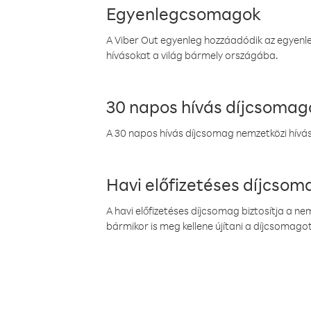
Egyenlegcsomagok
A Viber Out egyenleg hozzáadódik az egyenleg
hívásokat a világ bármely országába.
30 napos hívás díjcsomag
A 30 napos hívás díjcsomag nemzetközi híváso
Havi előfizetéses díjcso
A havi előfizetéses díjcsomag biztosítja a n
bármikor is meg kellene újítani a díjcsomagot