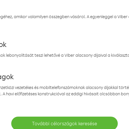
éhez, amikor valamilyen összegben vásárol. A egyenleggel a Viber a
ok
k lebonyolítását teszi lehetővé a Viber alacsony díjaival a kiválas
magok
emzetközi vezetékes és mobiltelefonszámoknak alacsony díjakkal törté
. A havi előfizetéses konstrukcióval az eddigi hívásait olcsóbban bony
További célországok keresése