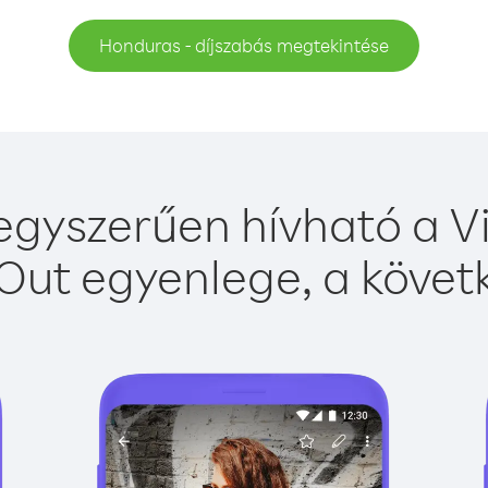
Honduras - díjszabás megtekintése
gyszerűen hívható a Vi
Out egyenlege, a követk