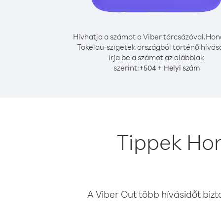
Hívhatja a számot a Viber tárcsázóval.
Hon
Tokelau-szigetek országból történő hívá
írja be a számot az alábbiak
szerint:
+
+
504
Helyi szám
Tippek Hon
A Viber Out több hívásidőt bizt