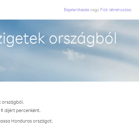
Bejelentkezés
vagy
Fiók létrehozása
igetek országból
k országból.
¢ díjért percenként.
vhassa Honduras országot.