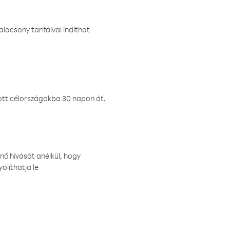
lacsony tarifáival indíthat
ztott célországokba 30 napon át.
nő hívását anélkül, hogy
olíthatja le