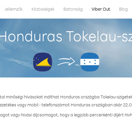
Jellemzők
Közösségek
Biztonság
Viber Out
Blog
Honduras Tokelau-sz
tal minőségi hívásokat indíthat Honduras országba Tokelau-szigete
vezetékes vagy mobil - telefonszámot Honduras országban akár 22.0 
got vagy hívási díjcsomagot, hogy a legjobb percenkénti díjért hí