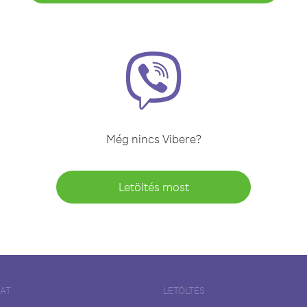
Még nincs Vibere?
Letöltés most
LAT
LETÖLTÉS