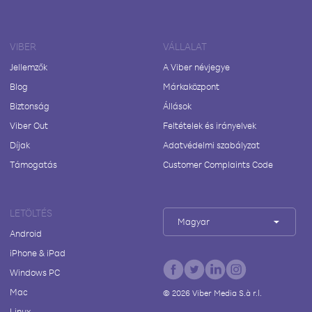
VIBER
VÁLLALAT
Jellemzők
A Viber névjegye
Blog
Márkaközpont
Biztonság
Állások
Viber Out
Feltételek és irányelvek
Díjak
Adatvédelmi szabályzat
Támogatás
Customer Complaints Code
LETÖLTÉS
Magyar
Android
iPhone & iPad
Windows PC
Mac
©
2026
Viber Media S.à r.l.
Linux