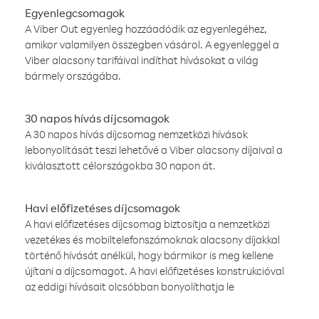
Egyenlegcsomagok
A Viber Out egyenleg hozzáadódik az egyenlegéhez,
amikor valamilyen összegben vásárol. A egyenleggel a
Viber alacsony tarifáival indíthat hívásokat a világ
bármely országába.
30 napos hívás díjcsomagok
A 30 napos hívás díjcsomag nemzetközi hívások
lebonyolítását teszi lehetővé a Viber alacsony díjaival a
kiválasztott célországokba 30 napon át.
Havi előfizetéses díjcsomagok
A havi előfizetéses díjcsomag biztosítja a nemzetközi
vezetékes és mobiltelefonszámoknak alacsony díjakkal
történő hívását anélkül, hogy bármikor is meg kellene
újítani a díjcsomagot. A havi előfizetéses konstrukcióval
az eddigi hívásait olcsóbban bonyolíthatja le