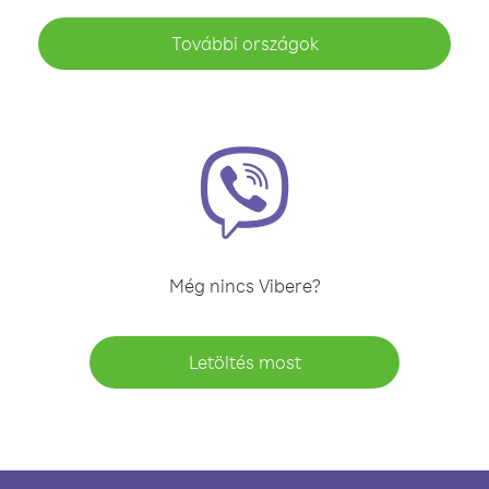
További országok
Még nincs Vibere?
Letöltés most