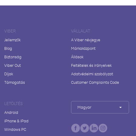
VIBER
VÁLLALAT
Jellemzők
A Viber névjegye
Blog
Márkaközpont
Biztonság
Állások
Viber Out
Feltételek és irányelvek
Díjak
Adatvédelmi szabályzat
Támogatás
Customer Complaints Code
LETÖLTÉS
Magyar
Android
iPhone & iPad
Windows PC