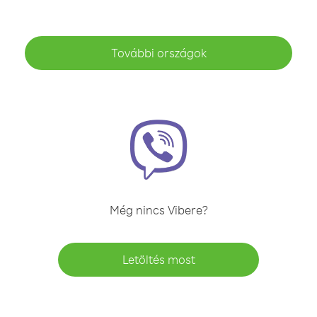
További országok
Még nincs Vibere?
Letöltés most