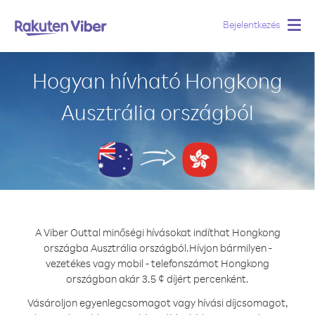
Bejelentkezés
Togg
navig
Hogyan hívható Hongkong
Ausztrália országból
A Viber Outtal minőségi hívásokat indíthat Hongkong
országba Ausztrália országból.
Hívjon bármilyen -
vezetékes vagy mobil - telefonszámot Hongkong
országban akár 3.5 ¢ díjért percenként.
Vásároljon egyenlegcsomagot vagy hívási díjcsomagot,