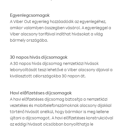
Egyenlegcsomagok
A Viber Out egyenleg hozzáadódik az egyenlegéhez,
amikor valamilyen összegben vásárol. A egyenleggel a
Viber alacsony tarifáival indíthat hívásokat a világ
bármely országába.
30 napos hívás díjcsomagok
A 30 napos hívás díjcsomag nemzetközi hívások
lebonyolítását teszi lehetővé a Viber alacsony díjaival a
kiválasztott célországokba 30 napon át.
Havi előfizetéses díjcsomagok
A havi előfizetéses díjcsomag biztosítja a nemzetközi
vezetékes és mobiltelefonszámoknak alacsony díjakkal
történő hívását anélkül, hogy bármikor is meg kellene
újítani a díjcsomagot. A havi előfizetéses konstrukcióval
az eddigi hívásait olcsóbban bonyolíthatja le