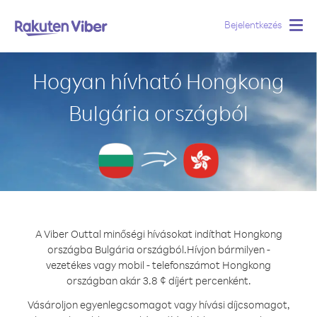
Bejelentkezés
Togg
navig
Hogyan hívható Hongkong
Bulgária országból
A Viber Outtal minőségi hívásokat indíthat Hongkong
országba Bulgária országból.
Hívjon bármilyen -
vezetékes vagy mobil - telefonszámot Hongkong
országban akár 3.8 ¢ díjért percenként.
Vásároljon egyenlegcsomagot vagy hívási díjcsomagot,