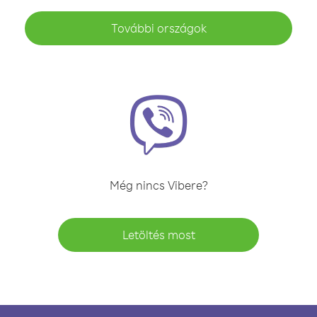
További országok
Még nincs Vibere?
Letöltés most