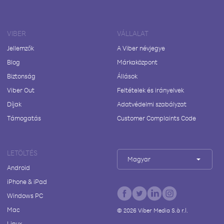
VIBER
VÁLLALAT
Jellemzők
A Viber névjegye
Blog
Márkaközpont
Biztonság
Állások
Viber Out
Feltételek és irányelvek
Díjak
Adatvédelmi szabályzat
Támogatás
Customer Complaints Code
LETÖLTÉS
Magyar
Android
iPhone & iPad
Windows PC
Mac
©
2026
Viber Media S.à r.l.
Linux