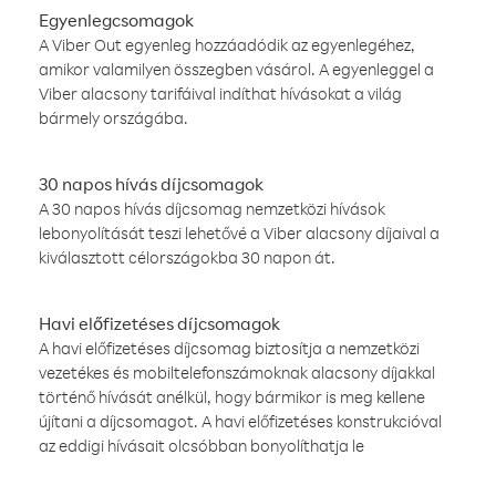
Egyenlegcsomagok
A Viber Out egyenleg hozzáadódik az egyenlegéhez,
amikor valamilyen összegben vásárol. A egyenleggel a
Viber alacsony tarifáival indíthat hívásokat a világ
bármely országába.
30 napos hívás díjcsomagok
A 30 napos hívás díjcsomag nemzetközi hívások
lebonyolítását teszi lehetővé a Viber alacsony díjaival a
kiválasztott célországokba 30 napon át.
Havi előfizetéses díjcsomagok
A havi előfizetéses díjcsomag biztosítja a nemzetközi
vezetékes és mobiltelefonszámoknak alacsony díjakkal
történő hívását anélkül, hogy bármikor is meg kellene
újítani a díjcsomagot. A havi előfizetéses konstrukcióval
az eddigi hívásait olcsóbban bonyolíthatja le