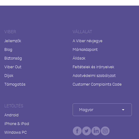
VIBER
VÁLLALAT
Jellemzők
A Viber névjegye
Blog
Márkaközpont
Biztonság
Állások
Viber Out
Feltételek és irányelvek
Díjak
Adatvédelmi szabályzat
Támogatás
Customer Complaints Code
LETÖLTÉS
Magyar
Android
iPhone & iPad
Windows PC