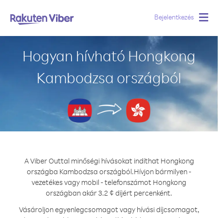
Bejelentkezés
Togg
navig
Hogyan hívható Hongkong
Kambodzsa országból
A Viber Outtal minőségi hívásokat indíthat Hongkong
országba Kambodzsa országból.
Hívjon bármilyen -
vezetékes vagy mobil - telefonszámot Hongkong
országban akár 3.2 ¢ díjért percenként.
Vásároljon egyenlegcsomagot vagy hívási díjcsomagot,