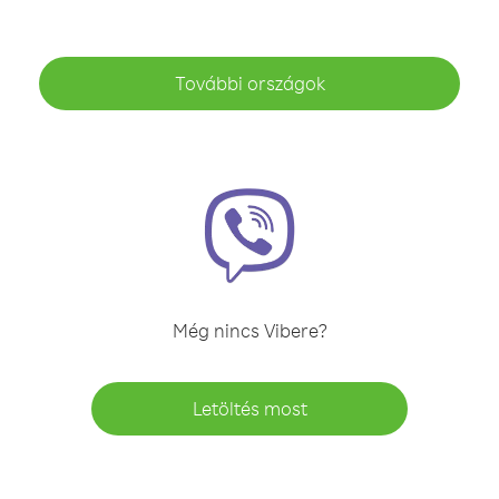
További országok
Még nincs Vibere?
Letöltés most