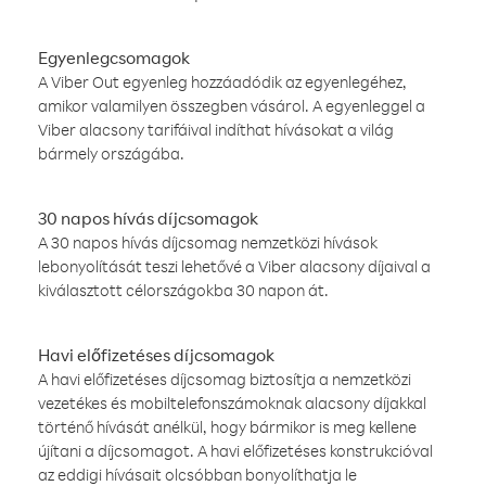
Egyenlegcsomagok
A Viber Out egyenleg hozzáadódik az egyenlegéhez,
amikor valamilyen összegben vásárol. A egyenleggel a
Viber alacsony tarifáival indíthat hívásokat a világ
bármely országába.
30 napos hívás díjcsomagok
A 30 napos hívás díjcsomag nemzetközi hívások
lebonyolítását teszi lehetővé a Viber alacsony díjaival a
kiválasztott célországokba 30 napon át.
Havi előfizetéses díjcsomagok
A havi előfizetéses díjcsomag biztosítja a nemzetközi
vezetékes és mobiltelefonszámoknak alacsony díjakkal
történő hívását anélkül, hogy bármikor is meg kellene
újítani a díjcsomagot. A havi előfizetéses konstrukcióval
az eddigi hívásait olcsóbban bonyolíthatja le