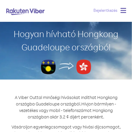
Bejelentkezés
Togg
navig
Hogyan hívható Hongkong
Guadeloupe országból
A Viber Outtal minőségi hívásokat indíthat Hongkong
országba Guadeloupe országból.
Hívjon bármilyen -
vezetékes vagy mobil - telefonszámot Hongkong
országban akár 3.2 ¢ díjért percenként.
Vásároljon egyenlegcsomagot vagy hívási díjcsomagot,