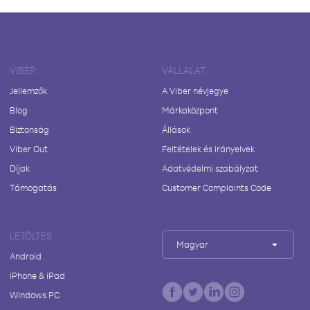
VIBER
VÁLLALAT
Jellemzők
A Viber névjegye
Blog
Márkaközpont
Biztonság
Állások
Viber Out
Feltételek és irányelvek
Díjak
Adatvédelmi szabályzat
Támogatás
Customer Complaints Code
LETÖLTÉS
Magyar
Android
iPhone & iPad
Windows PC