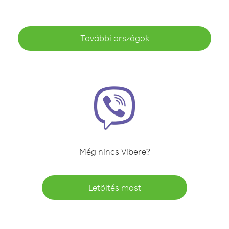
További országok
Még nincs Vibere?
Letöltés most