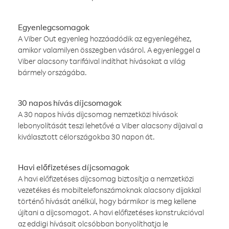
Egyenlegcsomagok
A Viber Out egyenleg hozzáadódik az egyenlegéhez,
amikor valamilyen összegben vásárol. A egyenleggel a
Viber alacsony tarifáival indíthat hívásokat a világ
bármely országába.
30 napos hívás díjcsomagok
A 30 napos hívás díjcsomag nemzetközi hívások
lebonyolítását teszi lehetővé a Viber alacsony díjaival a
kiválasztott célországokba 30 napon át.
Havi előfizetéses díjcsomagok
A havi előfizetéses díjcsomag biztosítja a nemzetközi
vezetékes és mobiltelefonszámoknak alacsony díjakkal
történő hívását anélkül, hogy bármikor is meg kellene
újítani a díjcsomagot. A havi előfizetéses konstrukcióval
az eddigi hívásait olcsóbban bonyolíthatja le