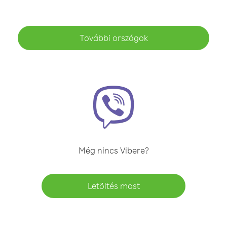
További országok
Még nincs Vibere?
Letöltés most