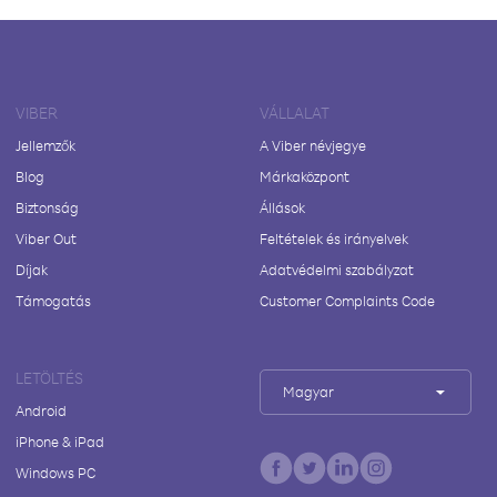
VIBER
VÁLLALAT
Jellemzők
A Viber névjegye
Blog
Márkaközpont
Biztonság
Állások
Viber Out
Feltételek és irányelvek
Díjak
Adatvédelmi szabályzat
Támogatás
Customer Complaints Code
LETÖLTÉS
Magyar
Android
iPhone & iPad
Windows PC