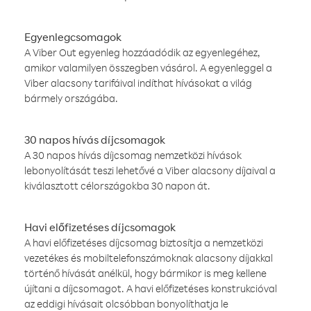
Egyenlegcsomagok
A Viber Out egyenleg hozzáadódik az egyenlegéhez,
amikor valamilyen összegben vásárol. A egyenleggel a
Viber alacsony tarifáival indíthat hívásokat a világ
bármely országába.
30 napos hívás díjcsomagok
A 30 napos hívás díjcsomag nemzetközi hívások
lebonyolítását teszi lehetővé a Viber alacsony díjaival a
kiválasztott célországokba 30 napon át.
Havi előfizetéses díjcsomagok
A havi előfizetéses díjcsomag biztosítja a nemzetközi
vezetékes és mobiltelefonszámoknak alacsony díjakkal
történő hívását anélkül, hogy bármikor is meg kellene
újítani a díjcsomagot. A havi előfizetéses konstrukcióval
az eddigi hívásait olcsóbban bonyolíthatja le