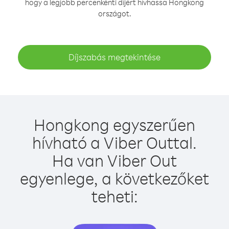
hogy a legjobb percenkénti díjért hívhassa Hongkong
országot.
Díjszabás megtekintése
Hongkong egyszerűen
hívható a Viber Outtal.
Ha van Viber Out
egyenlege, a következőket
teheti: