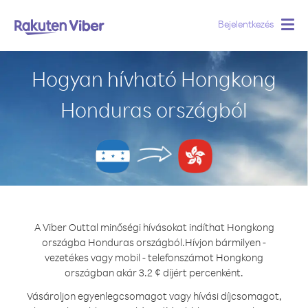
Bejelentkezés
Togg
navig
Hogyan hívható Hongkong
Honduras országból
A Viber Outtal minőségi hívásokat indíthat Hongkong
országba Honduras országból.
Hívjon bármilyen -
vezetékes vagy mobil - telefonszámot Hongkong
országban akár 3.2 ¢ díjért percenként.
Vásároljon egyenlegcsomagot vagy hívási díjcsomagot,