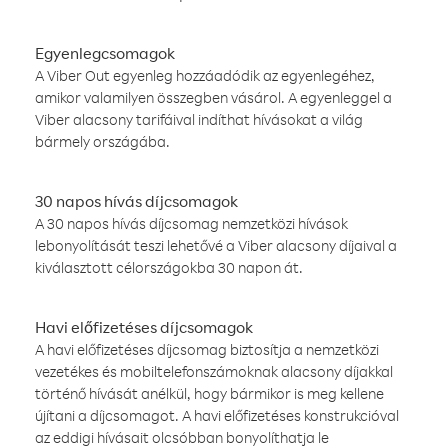
Egyenlegcsomagok
A Viber Out egyenleg hozzáadódik az egyenlegéhez,
amikor valamilyen összegben vásárol. A egyenleggel a
Viber alacsony tarifáival indíthat hívásokat a világ
bármely országába.
30 napos hívás díjcsomagok
A 30 napos hívás díjcsomag nemzetközi hívások
lebonyolítását teszi lehetővé a Viber alacsony díjaival a
kiválasztott célországokba 30 napon át.
Havi előfizetéses díjcsomagok
A havi előfizetéses díjcsomag biztosítja a nemzetközi
vezetékes és mobiltelefonszámoknak alacsony díjakkal
történő hívását anélkül, hogy bármikor is meg kellene
újítani a díjcsomagot. A havi előfizetéses konstrukcióval
az eddigi hívásait olcsóbban bonyolíthatja le