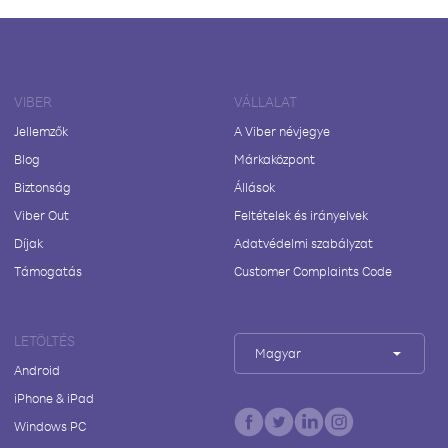
VIBER
VÁLLALAT
Jellemzők
A Viber névjegye
Blog
Márkaközpont
Biztonság
Állások
Viber Out
Feltételek és irányelvek
Díjak
Adatvédelmi szabályzat
Támogatás
Customer Complaints Code
LETÖLTÉS
Magyar
Android
iPhone & iPad
Windows PC