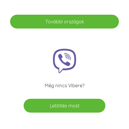
További országok
Még nincs Vibere?
Letöltés most