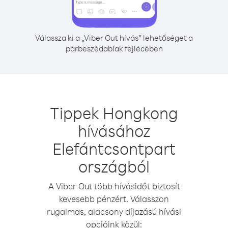
Válassza ki a „Viber Out hívás” lehetőséget a
párbeszédablak fejlécében
Tippek Hongkong
hívásához
Elefántcsontpart
országból
A Viber Out több hívásidőt biztosít
kevesebb pénzért. Válasszon
rugalmas, alacsony díjazású hívási
opcióink közül: