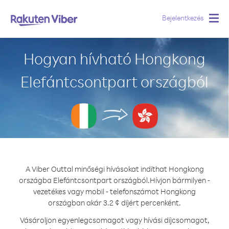
Bejelentkezés
Togg
navig
Hogyan hívható Hongkong
Elefántcsontpart országból
A Viber Outtal minőségi hívásokat indíthat Hongkong
országba Elefántcsontpart országból.
Hívjon bármilyen -
vezetékes vagy mobil - telefonszámot Hongkong
országban akár 3.2 ¢ díjért percenként.
Vásároljon egyenlegcsomagot vagy hívási díjcsomagot,