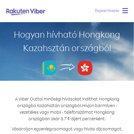
Bejelentkezés
Togg
navig
Hogyan hívható Hongkong
Kazahsztán országból
A Viber Outtal minőségi hívásokat indíthat Hongkong
országba Kazahsztán országból.
Hívjon bármilyen -
vezetékes vagy mobil - telefonszámot Hongkong
országban akár 3.7 ¢ díjért percenként.
Vásároljon egyenlegcsomagot vagy hívási díjcsomagot,