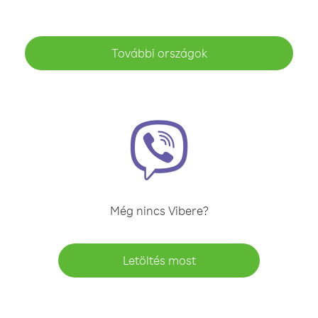
További országok
Még nincs Vibere?
Letöltés most