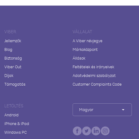
VIBER
VÁLLALAT
Jellemzők
A Viber névjegye
Blog
Márkaközpont
Biztonság
Állások
Viber Out
Feltételek és irányelvek
Díjak
Adatvédelmi szabályzat
Támogatás
Customer Complaints Code
LETÖLTÉS
Magyar
Android
iPhone & iPad
Windows PC