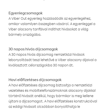
Egyenlegcsomagok
A Viber Out egyenleg hozzáadódik az egyenlegéhez,
amikor valamilyen összegben vásárol. A egyenleggel a
Viber alacsony tarifáival indíthat hívásokat a világ
bármely országába.
30 napos hívás díjcsomagok
A 30 napos hívás díjcsomag nemzetközi hívások
lebonyolítását teszi lehetővé a Viber alacsony díjaival a
kiválasztott célországokba 30 napon át.
Havi előfizetéses díjcsomagok
A havi előfizetéses díjcsomag biztosítja a nemzetközi
vezetékes és mobiltelefonszámoknak alacsony díjakkal
történő hívását anélkül, hogy bármikor is meg kellene
újítani a díjcsomagot. A havi előfizetéses konstrukcióval
az eddigi hívásait olcsóbban bonyolíthatja le