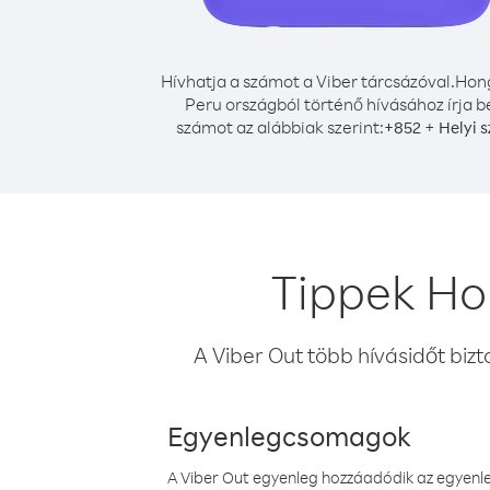
Hívhatja a számot a Viber tárcsázóval.
Hon
Peru országból történő hívásához írja b
számot az alábbiak szerint:
+
+
852
Helyi 
Tippek Ho
A Viber Out több hívásidőt bizt
Egyenlegcsomagok
A Viber Out egyenleg hozzáadódik az egyenleg