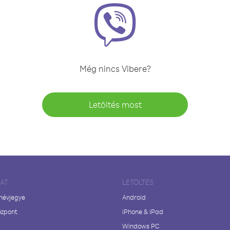
Még nincs Vibere?
Letöltés most
LAT
LETÖLTÉS
 névjegye
Android
özpont
iPhone & iPad
Windows PC