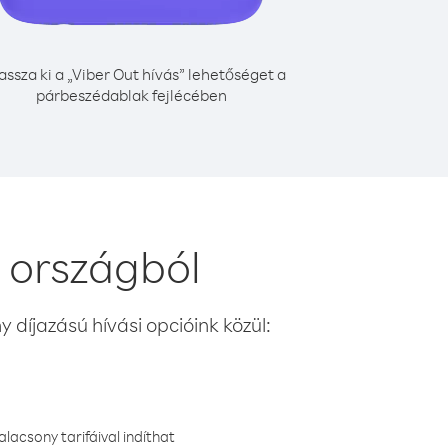
assza ki a „Viber Out hívás” lehetőséget a
párbeszédablak fejlécében
 országból
 díjazású hívási opcióink közül:
lacsony tarifáival indíthat