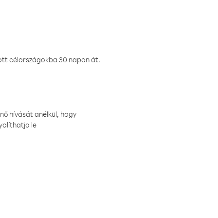
ztott célországokba 30 napon át.
nő hívását anélkül, hogy
olíthatja le