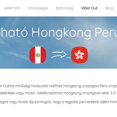
Jellemzők
Közösségek
Biztonság
Viber Out
Blog
vható Hongkong Peru
er Outtal minőségi hívásokat indíthat Hongkong országba Peru orsz
 vezetékes vagy mobil - telefonszámot Hongkong országban akár 3.2 ¢
got vagy hívási díjcsomagot, hogy a legjobb percenkénti díjért hí