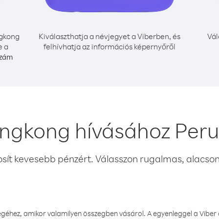
gkong
Kiválaszthatja a névjegyet a Viberben, és
Vál
e a
felhívhatja az információs képernyőről
szám
ngkong hívásához Peru
osít kevesebb pénzért. Válasszon rugalmas, alacsony
éhez, amikor valamilyen összegben vásárol. A egyenleggel a Viber a