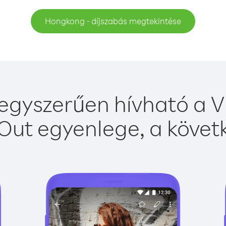
Hongkong - díjszabás megtekintése
gyszerűen hívható a Vi
Out egyenlege, a követk