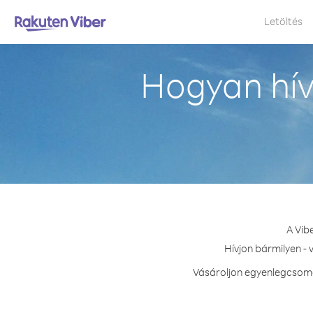
Letöltés
Hogyan hí
A Vib
Hívjon bármilyen -
Vásároljon egyenlegcsoma