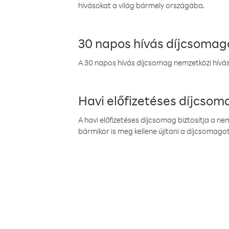
hívásokat a világ bármely országába.
30 napos hívás díjcsomag
A 30 napos hívás díjcsomag nemzetközi híváso
Havi előfizetéses díjcso
A havi előfizetéses díjcsomag biztosítja a n
bármikor is meg kellene újítani a díjcsomagot