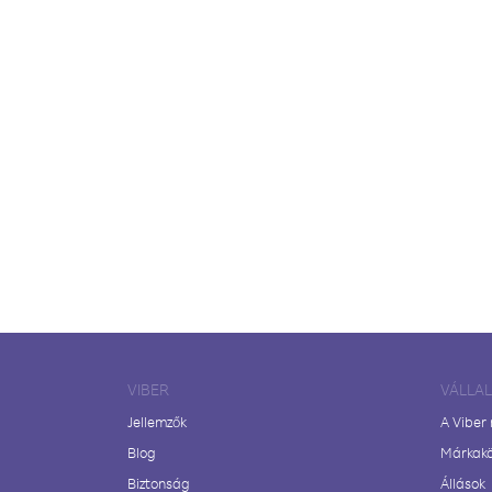
VIBER
VÁLLA
Jellemzők
A Viber
Blog
Márkak
Biztonság
Állások