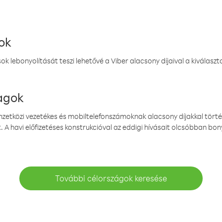
ok
k lebonyolítását teszi lehetővé a Viber alacsony díjaival a kiválas
magok
emzetközi vezetékes és mobiltelefonszámoknak alacsony díjakkal törté
. A havi előfizetéses konstrukcióval az eddigi hívásait olcsóbban bony
További célországok keresése