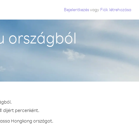
Bejelentkezés
vagy
Fiók létrehozása
 országból
ágból.
 díjért percenként.
vhassa Hongkong országot.