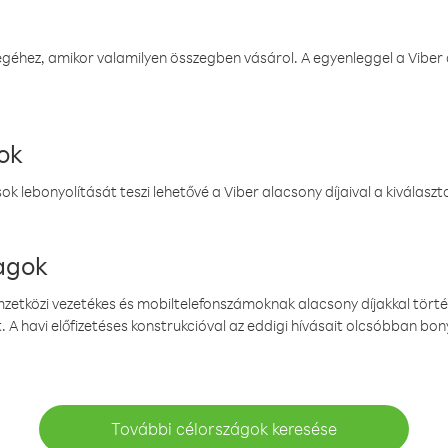
éhez, amikor valamilyen összegben vásárol. A egyenleggel a Viber a
ok
k lebonyolítását teszi lehetővé a Viber alacsony díjaival a kiválas
magok
emzetközi vezetékes és mobiltelefonszámoknak alacsony díjakkal törté
. A havi előfizetéses konstrukcióval az eddigi hívásait olcsóbban bony
További célországok keresése