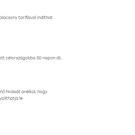
lacsony tarifáival indíthat
ztott célországokba 30 napon át.
nő hívását anélkül, hogy
olíthatja le