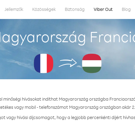
Jellemzők
Közösségek
Biztonság
Viber Out
Blog
agyarország Franci
al minőségi hívásokat indíthat Magyarország országba Franciaorsz
ezetékes vagy mobil - telefonszámot Magyarország országban akár 2.3
t vagy hívási díjcsomagot, hogy a legjobb percenkénti díjért hívh