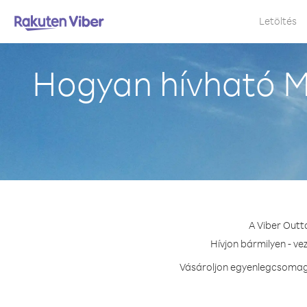
Letöltés
Hogyan hívható M
A Viber Outt
Hívjon bármilyen - v
Vásároljon egyenlegcsomago