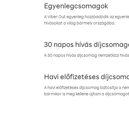
Egyenlegcsomagok
A Viber Out egyenleg hozzáadódik az egyenleg
hívásokat a világ bármely országába.
30 napos hívás díjcsomag
A 30 napos hívás díjcsomag nemzetközi híváso
Havi előfizetéses díjcso
A havi előfizetéses díjcsomag biztosítja a n
bármikor is meg kellene újítani a díjcsomagot