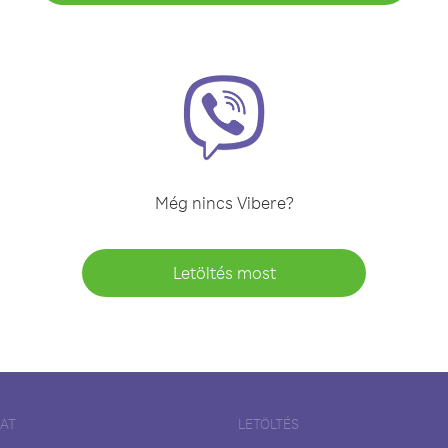
Még nincs Vibere?
Letöltés most
LAT
LETÖLTÉS