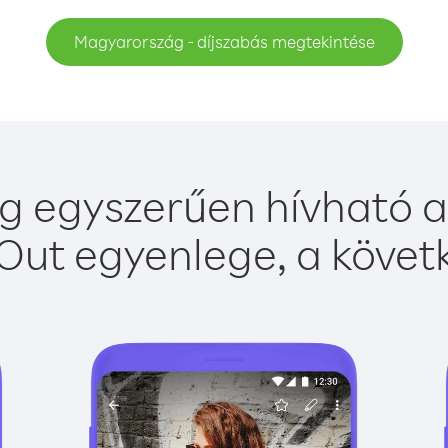
Magyarország - díjszabás megtekintése
 egyszerűen hívható a 
Out egyenlege, a követk