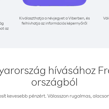
Kiválaszthatja a névjegyet a Viberben, és
Vál
ág
felhívhatja az információs képernyőről
mot az
yarország hívásához Fr
országból
osít kevesebb pénzért. Válasszon rugalmas, alacsony