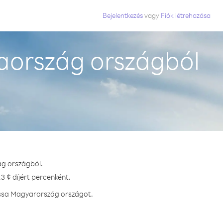
Bejelentkezés
vagy
Fiók létrehozása
aország országból
ág országból.
 ¢ díjért percenként.
assa Magyarország országot.