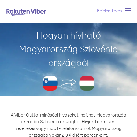
Bejelentkezés
Togg
navig
Hogyan hívható
Magyarország Szlovénia
országból
A Viber Outtal minőségi hívásokat indíthat Magyarország
országba Szlovénia országból.
Hívjon bármilyen -
vezetékes vagy mobil - telefonszámot Magyarország
országban akár 2.3 ¢ díjért percenként.