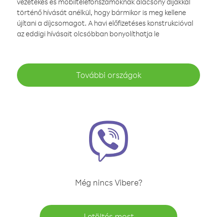
vezetékes és mobiltelefonszámoknak alacsony díjakkal
történő hívását anélkül, hogy bármikor is meg kellene
újítani a díjcsomagot. A havi előfizetéses konstrukcióval
az eddigi hívásait olcsóbban bonyolíthatja le
További országok
Még nincs Vibere?
Letöltés most