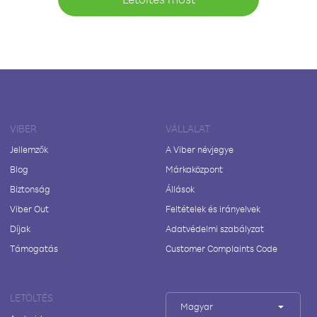
VIBER
VÁLLALAT
Jellemzők
A Viber névjegye
Blog
Márkaközpont
Biztonság
Állások
Viber Out
Feltételek és irányelvek
Díjak
Adatvédelmi szabályzat
Támogatás
Customer Complaints Code
LETÖLTÉS
Magyar