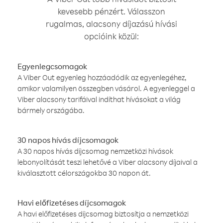
kevesebb pénzért. Válasszon
rugalmas, alacsony díjazású hívási
opcióink közül:
Egyenlegcsomagok
A Viber Out egyenleg hozzáadódik az egyenlegéhez,
amikor valamilyen összegben vásárol. A egyenleggel a
Viber alacsony tarifáival indíthat hívásokat a világ
bármely országába.
30 napos hívás díjcsomagok
A 30 napos hívás díjcsomag nemzetközi hívások
lebonyolítását teszi lehetővé a Viber alacsony díjaival a
kiválasztott célországokba 30 napon át.
Havi előfizetéses díjcsomagok
A havi előfizetéses díjcsomag biztosítja a nemzetközi