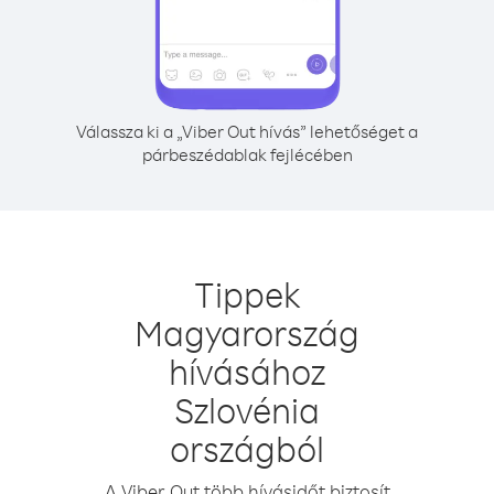
Válassza ki a „Viber Out hívás” lehetőséget a
párbeszédablak fejlécében
Tippek
Magyarország
hívásához
Szlovénia
országból
A Viber Out több hívásidőt biztosít