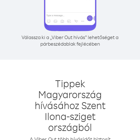
Válassza ki a „Viber Out hívás” lehetőséget a
párbeszédablak fejlécében
Tippek
Magyarország
hívásához Szent
Ilona-sziget
országból
A Viber Out több hívásidőt biztosít