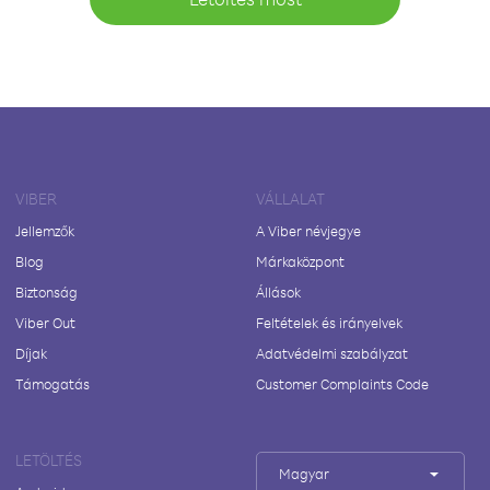
VIBER
VÁLLALAT
Jellemzők
A Viber névjegye
Blog
Márkaközpont
Biztonság
Állások
Viber Out
Feltételek és irányelvek
Díjak
Adatvédelmi szabályzat
Támogatás
Customer Complaints Code
LETÖLTÉS
Magyar