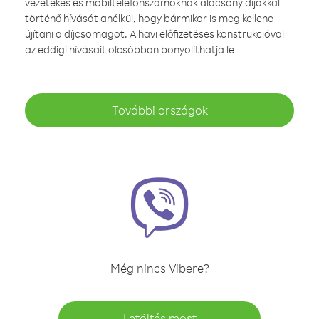
vezetékes és mobiltelefonszámoknak alacsony díjakkal
történő hívását anélkül, hogy bármikor is meg kellene
újítani a díjcsomagot. A havi előfizetéses konstrukcióval
az eddigi hívásait olcsóbban bonyolíthatja le
További országok
Még nincs Vibere?
Letöltés most