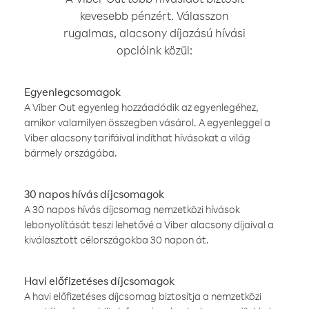
kevesebb pénzért. Válasszon
rugalmas, alacsony díjazású hívási
opcióink közül:
Egyenlegcsomagok
A Viber Out egyenleg hozzáadódik az egyenlegéhez,
amikor valamilyen összegben vásárol. A egyenleggel a
Viber alacsony tarifáival indíthat hívásokat a világ
bármely országába.
30 napos hívás díjcsomagok
A 30 napos hívás díjcsomag nemzetközi hívások
lebonyolítását teszi lehetővé a Viber alacsony díjaival a
kiválasztott célországokba 30 napon át.
Havi előfizetéses díjcsomagok
A havi előfizetéses díjcsomag biztosítja a nemzetközi