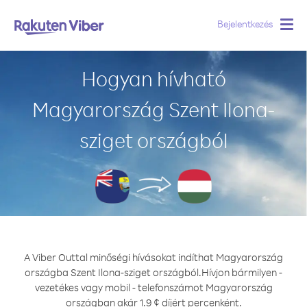
Bejelentkezés
Togg
navig
Hogyan hívható
Magyarország Szent Ilona-
sziget országból
A Viber Outtal minőségi hívásokat indíthat Magyarország
országba Szent Ilona-sziget országból.
Hívjon bármilyen -
vezetékes vagy mobil - telefonszámot Magyarország
országban akár 1.9 ¢ díjért percenként.