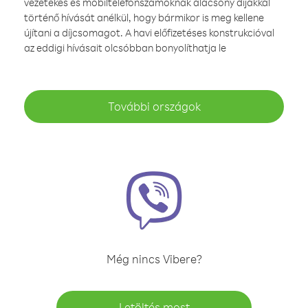
vezetékes és mobiltelefonszámoknak alacsony díjakkal
történő hívását anélkül, hogy bármikor is meg kellene
újítani a díjcsomagot. A havi előfizetéses konstrukcióval
az eddigi hívásait olcsóbban bonyolíthatja le
További országok
Még nincs Vibere?
Letöltés most