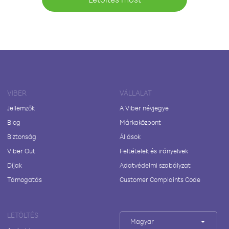
VIBER
VÁLLALAT
Jellemzők
A Viber névjegye
Blog
Márkaközpont
Biztonság
Állások
Viber Out
Feltételek és irányelvek
Díjak
Adatvédelmi szabályzat
Támogatás
Customer Complaints Code
LETÖLTÉS
Magyar