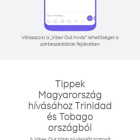
Válassza ki a „Viber Out hívás” lehetőséget a
párbeszédablak fejlécében
Tippek
Magyarország
hívásához Trinidad
és Tobago
országból
A Viber Out több hívásidőt biztosít