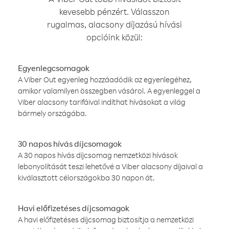
kevesebb pénzért. Válasszon
rugalmas, alacsony díjazású hívási
opcióink közül:
Egyenlegcsomagok
A Viber Out egyenleg hozzáadódik az egyenlegéhez,
amikor valamilyen összegben vásárol. A egyenleggel a
Viber alacsony tarifáival indíthat hívásokat a világ
bármely országába.
30 napos hívás díjcsomagok
A 30 napos hívás díjcsomag nemzetközi hívások
lebonyolítását teszi lehetővé a Viber alacsony díjaival a
kiválasztott célországokba 30 napon át.
Havi előfizetéses díjcsomagok
A havi előfizetéses díjcsomag biztosítja a nemzetközi