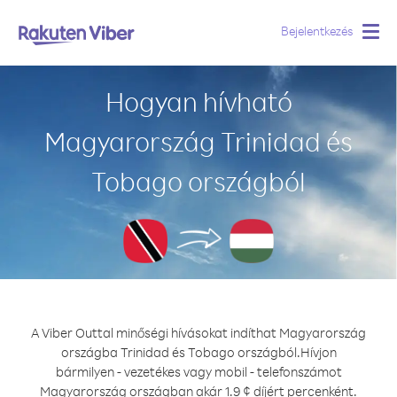
Bejelentkezés
Togg
navig
Hogyan hívható
Magyarország Trinidad és
Tobago országból
A Viber Outtal minőségi hívásokat indíthat Magyarország
országba Trinidad és Tobago országból.
Hívjon
bármilyen - vezetékes vagy mobil - telefonszámot
Magyarország országban akár 1.9 ¢ díjért percenként.