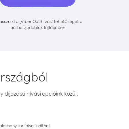
assza ki a „Viber Out hívás” lehetőséget a
párbeszédablak fejlécében
országból
 díjazású hívási opcióink közül:
lacsony tarifáival indíthat