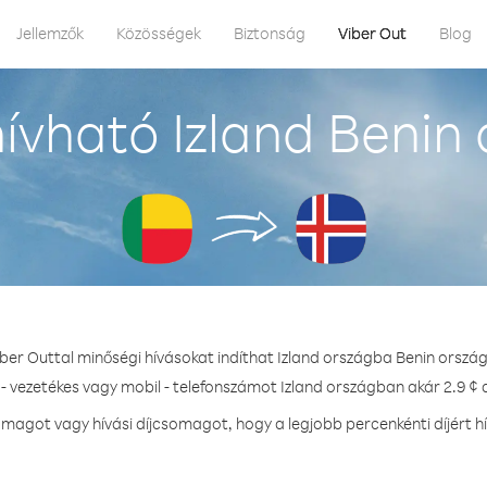
Jellemzők
Közösségek
Biztonság
Viber Out
Blog
ívható Izland Benin 
iber Outtal minőségi hívásokat indíthat Izland országba Benin ország
- vezetékes vagy mobil - telefonszámot Izland országban akár 2.9 ¢ d
agot vagy hívási díjcsomagot, hogy a legjobb percenkénti díjért h