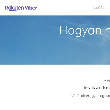
Letöltés
Hogyan h
A V
Hívjon bármilyen 
Vásároljon egyenlegcsom