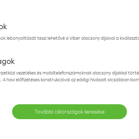
ok
k lebonyolítását teszi lehetővé a Viber alacsony díjaival a kiválas
magok
emzetközi vezetékes és mobiltelefonszámoknak alacsony díjakkal törté
. A havi előfizetéses konstrukcióval az eddigi hívásait olcsóbban bony
További célországok keresése