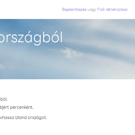
Bejelentkezés
vagy
Fiók létrehozása
országból
ból.
íjért percenként.
ívhassa Izland országot.