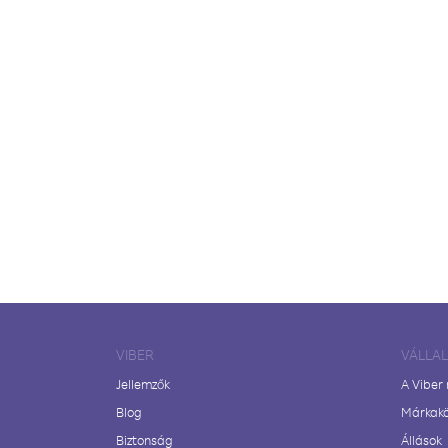
VIBER
VÁLLA
Jellemzők
A Viber
Blog
Márkak
Biztonság
Állások