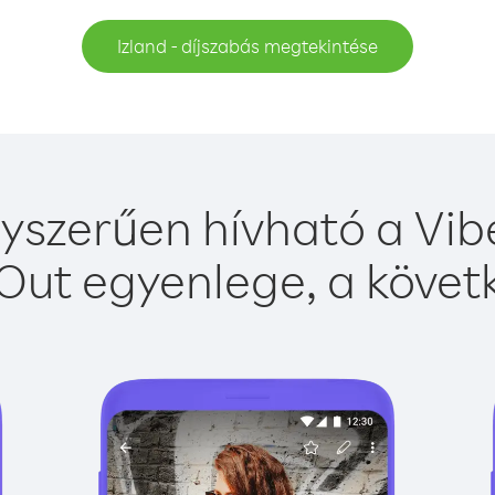
Izland - díjszabás megtekintése
gyszerűen hívható a Vibe
Out egyenlege, a követk