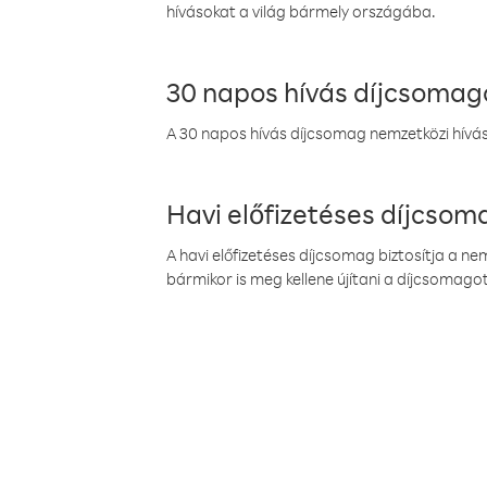
hívásokat a világ bármely országába.
30 napos hívás díjcsomag
A 30 napos hívás díjcsomag nemzetközi híváso
Havi előfizetéses díjcso
A havi előfizetéses díjcsomag biztosítja a n
bármikor is meg kellene újítani a díjcsomagot