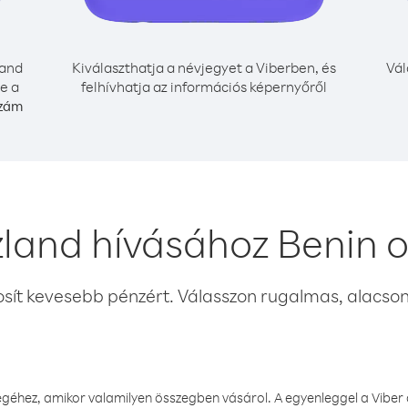
land
Kiválaszthatja a névjegyet a Viberben, és
Vál
e a
felhívhatja az információs képernyőről
szám
zland hívásához Benin 
osít kevesebb pénzért. Válasszon rugalmas, alacsony
éhez, amikor valamilyen összegben vásárol. A egyenleggel a Viber a