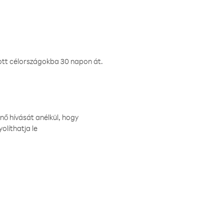
ztott célországokba 30 napon át.
nő hívását anélkül, hogy
olíthatja le