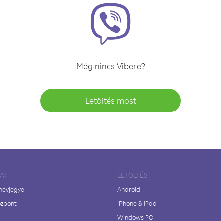
Még nincs Vibere?
Letöltés most
LAT
LETÖLTÉS
 névjegye
Android
özpont
iPhone & iPad
Windows PC