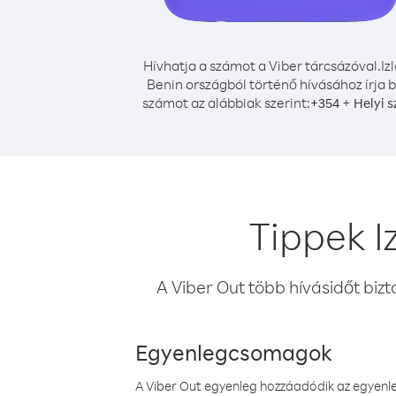
Hívhatja a számot a Viber tárcsázóval.
Iz
Benin országból történő hívásához írja b
számot az alábbiak szerint:
+
+
354
Helyi 
Tippek I
A Viber Out több hívásidőt bizt
Egyenlegcsomagok
A Viber Out egyenleg hozzáadódik az egyenleg