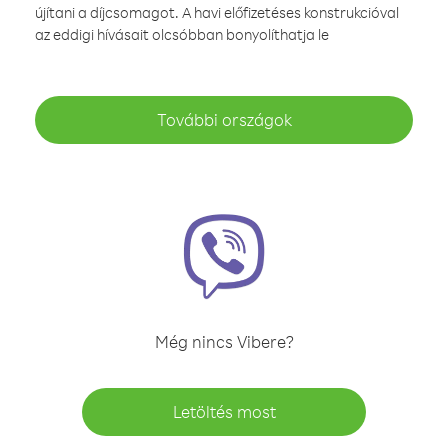
újítani a díjcsomagot. A havi előfizetéses konstrukcióval
az eddigi hívásait olcsóbban bonyolíthatja le
További országok
Még nincs Vibere?
Letöltés most