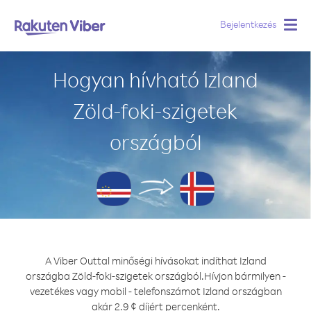
Bejelentkezés
Togg
navig
Hogyan hívható Izland
Zöld-foki-szigetek
országból
A Viber Outtal minőségi hívásokat indíthat Izland
országba Zöld-foki-szigetek országból.
Hívjon bármilyen -
vezetékes vagy mobil - telefonszámot Izland országban
akár 2.9 ¢ díjért percenként.