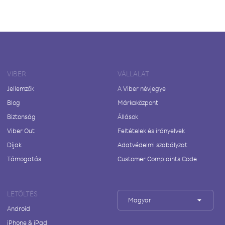
VIBER
VÁLLALAT
Jellemzők
A Viber névjegye
Blog
Márkaközpont
Biztonság
Állások
Viber Out
Feltételek és irányelvek
Díjak
Adatvédelmi szabályzat
Támogatás
Customer Complaints Code
LETÖLTÉS
Magyar
Android
iPhone & iPad