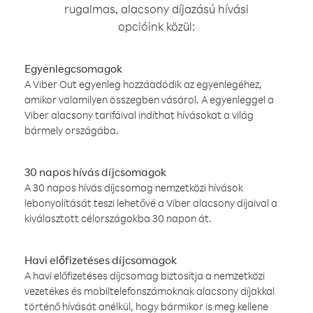
rugalmas, alacsony díjazású hívási
opcióink közül:
Egyenlegcsomagok
A Viber Out egyenleg hozzáadódik az egyenlegéhez,
amikor valamilyen összegben vásárol. A egyenleggel a
Viber alacsony tarifáival indíthat hívásokat a világ
bármely országába.
30 napos hívás díjcsomagok
A 30 napos hívás díjcsomag nemzetközi hívások
lebonyolítását teszi lehetővé a Viber alacsony díjaival a
kiválasztott célországokba 30 napon át.
Havi előfizetéses díjcsomagok
A havi előfizetéses díjcsomag biztosítja a nemzetközi
vezetékes és mobiltelefonszámoknak alacsony díjakkal
történő hívását anélkül, hogy bármikor is meg kellene