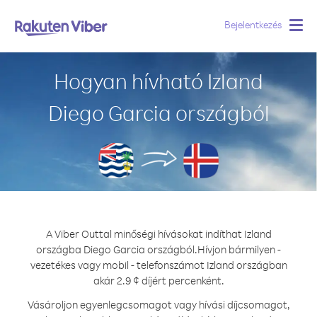
Bejelentkezés
Togg
navig
Hogyan hívható Izland
Diego Garcia országból
A Viber Outtal minőségi hívásokat indíthat Izland
országba Diego Garcia országból.
Hívjon bármilyen -
vezetékes vagy mobil - telefonszámot Izland országban
akár 2.9 ¢ díjért percenként.
Vásároljon egyenlegcsomagot vagy hívási díjcsomagot,