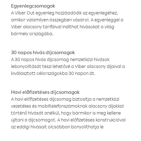
Egyenlegcsomagok
A Viber Out egyenleg hozzáadódik az egyenlegéhez,
amikor valamilyen összegben vásárol. A egyenleggel a
Viber alacsony tarifáival indíthat hívásokat a világ
bármely országába.
30 napos hívás díjcsomagok
A 30 napos hívás díjcsomag nemzetközi hívások
lebonyolítását teszi lehetővé a Viber alacsony díjaival a
kiválasztott célországokba 30 napon át.
Havi előfizetéses díjcsomagok
A havi előfizetéses díjcsomag biztosítja a nemzetközi
vezetékes és mobiltelefonszámoknak alacsony díjakkal
történő hívását anélkül, hogy bármikor is meg kellene
újítani a díjcsomagot. A havi előfizetéses konstrukcióval
az eddigi hívásait olcsóbban bonyolíthatja le