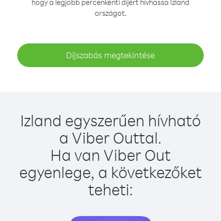
hogy a legjobb percenkénti díjért hívhassa Izland
országot.
Díjszabás megtekintése
Izland egyszerűen hívható
a Viber Outtal.
Ha van Viber Out
egyenlege, a következőket
teheti: