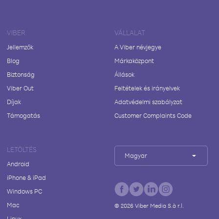
VIBER
VÁLLALAT
Jellemzők
A Viber névjegye
Blog
Márkaközpont
Biztonság
Állások
Viber Out
Feltételek és irányelvek
Díjak
Adatvédelmi szabályzat
Támogatás
Customer Complaints Code
LETÖLTÉS
Magyar
Android
iPhone & iPad
Windows PC
Mac
©
2026
Viber Media S.à r.l.
Linux