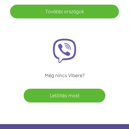
További országok
Még nincs Vibere?
Letöltés most