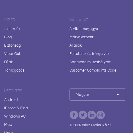
VIBER
VÁLLALAT
Jellemzők
A Viber névjegye
Blog
Márkaközpont
Biztonság
Állások
Viber Out
Feltételek és irányelvek
Díjak
Adatvédelmi szabályzat
Támogatás
Customer Complaints Code
LETÖLTÉS
Magyar
Android
iPhone & iPad
Windows PC
Mac
©
2026
Viber Media S.à r.l.
Linux