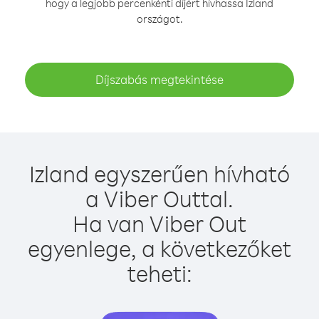
hogy a legjobb percenkénti díjért hívhassa Izland
országot.
Díjszabás megtekintése
Izland egyszerűen hívható
a Viber Outtal.
Ha van Viber Out
egyenlege, a következőket
teheti: