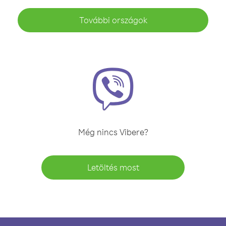
További országok
Még nincs Vibere?
Letöltés most