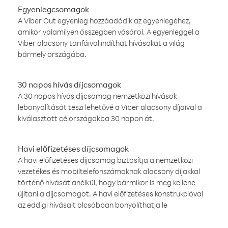
Egyenlegcsomagok
A Viber Out egyenleg hozzáadódik az egyenlegéhez,
amikor valamilyen összegben vásárol. A egyenleggel a
Viber alacsony tarifáival indíthat hívásokat a világ
bármely országába.
30 napos hívás díjcsomagok
A 30 napos hívás díjcsomag nemzetközi hívások
lebonyolítását teszi lehetővé a Viber alacsony díjaival a
kiválasztott célországokba 30 napon át.
Havi előfizetéses díjcsomagok
A havi előfizetéses díjcsomag biztosítja a nemzetközi
vezetékes és mobiltelefonszámoknak alacsony díjakkal
történő hívását anélkül, hogy bármikor is meg kellene
újítani a díjcsomagot. A havi előfizetéses konstrukcióval
az eddigi hívásait olcsóbban bonyolíthatja le