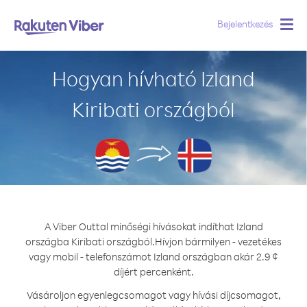
Bejelentkezés
Togg
navig
Hogyan hívható Izland
Kiribati országból
A Viber Outtal minőségi hívásokat indíthat Izland
országba Kiribati országból.
Hívjon bármilyen - vezetékes
vagy mobil - telefonszámot Izland országban akár 2.9 ¢
díjért percenként.
Vásároljon egyenlegcsomagot vagy hívási díjcsomagot,