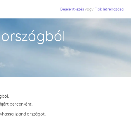
Bejelentkezés
vagy
Fiók létrehozása
 országból
gból.
íjért percenként.
ívhassa Izland országot.