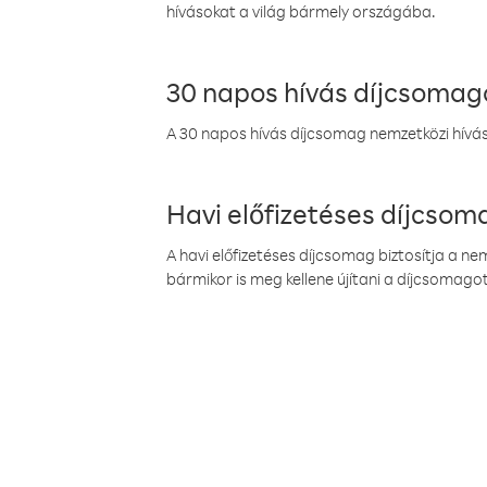
hívásokat a világ bármely országába.
30 napos hívás díjcsomag
A 30 napos hívás díjcsomag nemzetközi híváso
Havi előfizetéses díjcso
A havi előfizetéses díjcsomag biztosítja a n
bármikor is meg kellene újítani a díjcsomagot