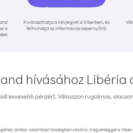
land
Kiválaszthatja a névjegyet a Viberben, és
Vál
be a
felhívhatja az információs képernyőről
szám
land hívásához Libéria
osít kevesebb pénzért. Válasszon rugalmas, alacsony
éhez, amikor valamilyen összegben vásárol. A egyenleggel a Viber a