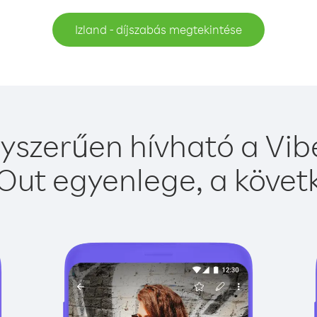
Izland - díjszabás megtekintése
gyszerűen hívható a Vibe
Out egyenlege, a követk