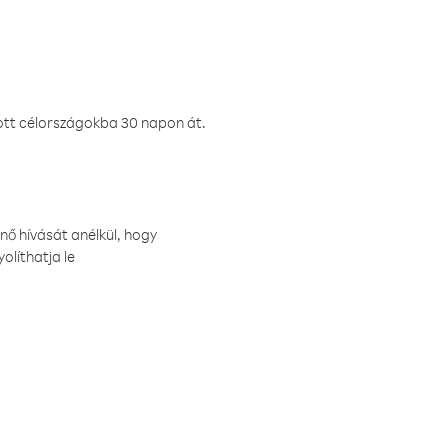
ztott célországokba 30 napon át.
nő hívását anélkül, hogy
olíthatja le