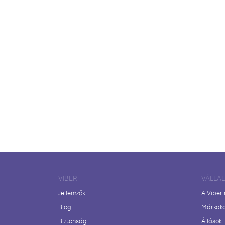
VIBER
VÁLLA
Jellemzők
A Viber
Blog
Márkak
Biztonság
Állások