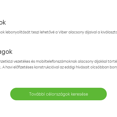
ok
k lebonyolítását teszi lehetővé a Viber alacsony díjaival a kiválas
magok
emzetközi vezetékes és mobiltelefonszámoknak alacsony díjakkal törté
. A havi előfizetéses konstrukcióval az eddigi hívásait olcsóbban bony
További célországok keresése