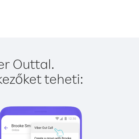
r Outtal.
ezőket teheti: