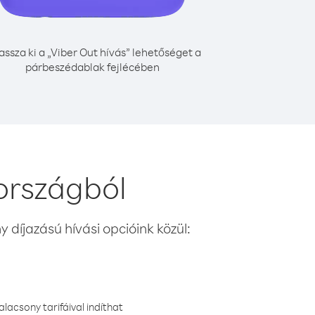
assza ki a „Viber Out hívás” lehetőséget a
párbeszédablak fejlécében
 országból
 díjazású hívási opcióink közül:
lacsony tarifáival indíthat