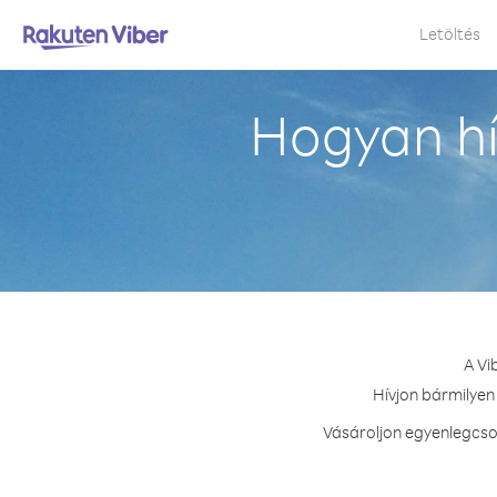
Letöltés
Hogyan hí
A Vi
Hívjon bármilyen 
Vásároljon egyenlegcsom