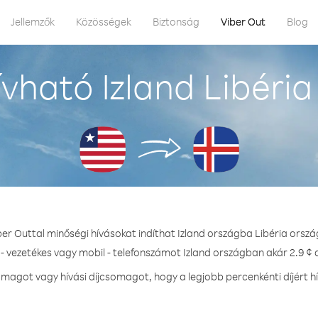
Jellemzők
Közösségek
Biztonság
Viber Out
Blog
vható Izland Libéria
ber Outtal minőségi hívásokat indíthat Izland országba Libéria orszá
- vezetékes vagy mobil - telefonszámot Izland országban akár 2.9 ¢ d
agot vagy hívási díjcsomagot, hogy a legjobb percenkénti díjért h