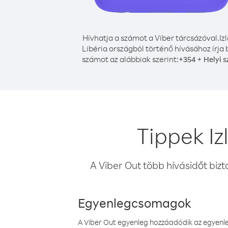
Hívhatja a számot a Viber tárcsázóval.
Iz
Libéria országból történő hívásához írja 
számot az alábbiak szerint:
+
+
354
Helyi 
Tippek Iz
A Viber Out több hívásidőt bizt
Egyenlegcsomagok
A Viber Out egyenleg hozzáadódik az egyenleg