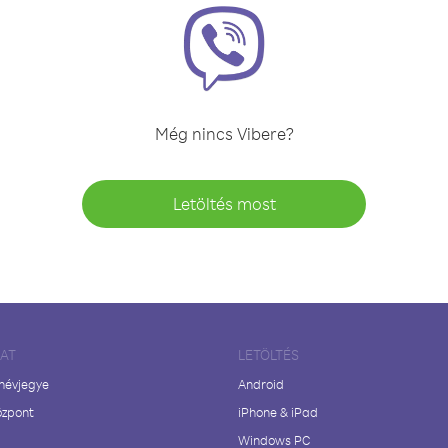
Még nincs Vibere?
Letöltés most
LAT
LETÖLTÉS
 névjegye
Android
özpont
iPhone & iPad
Windows PC