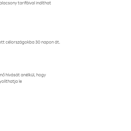
lacsony tarifáival indíthat
ztott célországokba 30 napon át.
nő hívását anélkül, hogy
olíthatja le