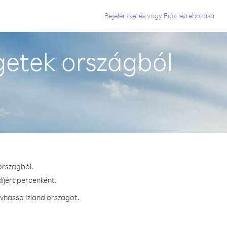
Bejelentkezés
vagy
Fiók létrehozása
getek országból
országból.
íjért percenként.
ívhassa Izland országot.