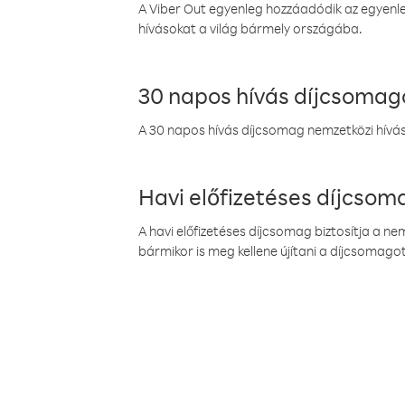
A Viber Out egyenleg hozzáadódik az egyenleg
hívásokat a világ bármely országába.
30 napos hívás díjcsomag
A 30 napos hívás díjcsomag nemzetközi híváso
Havi előfizetéses díjcso
A havi előfizetéses díjcsomag biztosítja a n
bármikor is meg kellene újítani a díjcsomagot