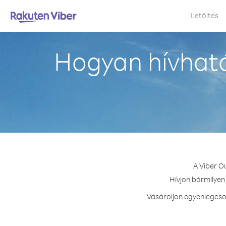
Letöltés
Hogyan hívható
A Viber O
Hívjon bármilyen 
Vásároljon egyenlegcsom