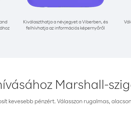
land
Kiválaszthatja a névjegyet a Viberben, és
Vál
sához
felhívhatja az információs képernyőről
hívásához Marshall-szi
osít kevesebb pénzért. Válasszon rugalmas, alacsony