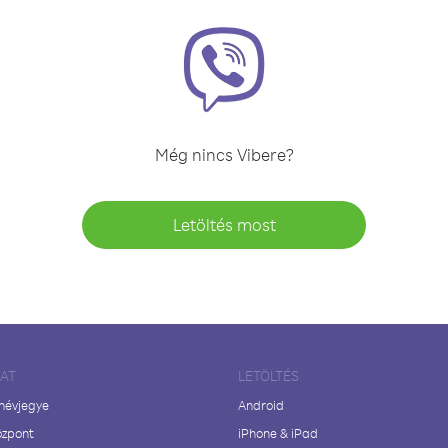
Még nincs Vibere?
Letöltés most
LAT
LETÖLTÉS
 névjegye
Android
özpont
iPhone & iPad