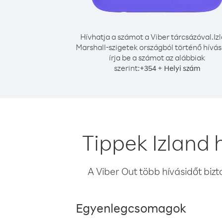
Hívhatja a számot a Viber tárcsázóval.
Iz
Marshall-szigetek országból történő hívá
írja be a számot az alábbiak
szerint:
+
+
354
Helyi szám
Tippek Izland 
A Viber Out több hívásidőt bizt
Egyenlegcsomagok