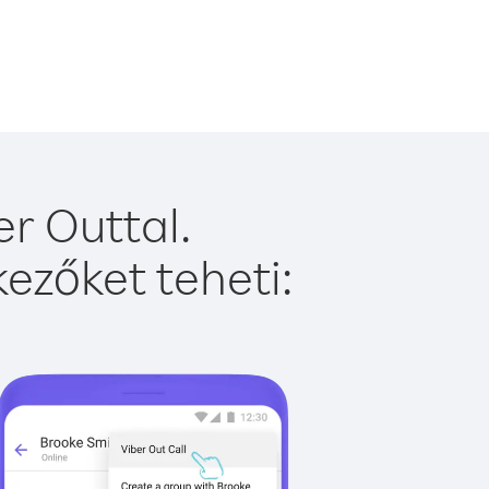
r Outtal.
ezőket teheti: