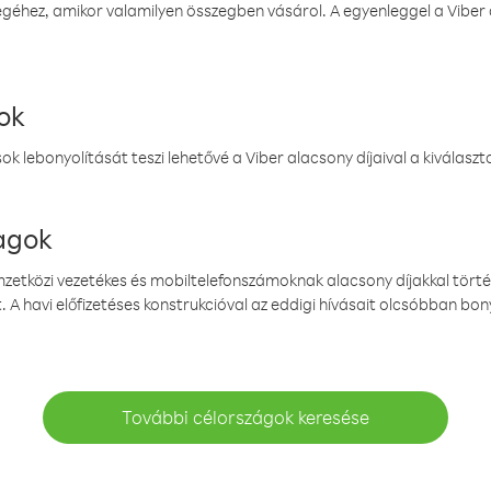
éhez, amikor valamilyen összegben vásárol. A egyenleggel a Viber a
ok
k lebonyolítását teszi lehetővé a Viber alacsony díjaival a kiválas
magok
emzetközi vezetékes és mobiltelefonszámoknak alacsony díjakkal törté
. A havi előfizetéses konstrukcióval az eddigi hívásait olcsóbban bony
További célországok keresése