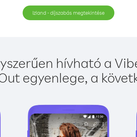
Izland - díjszabás megtekintése
gyszerűen hívható a Vibe
Out egyenlege, a követk