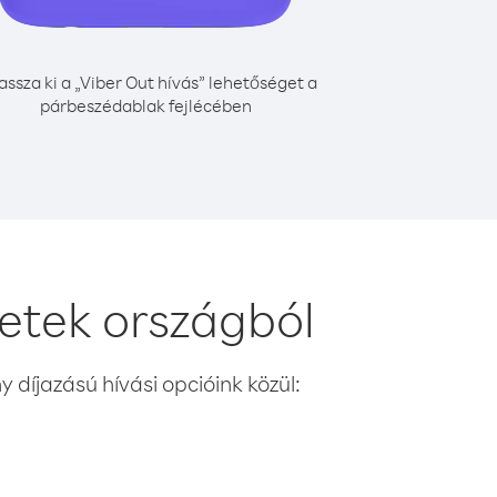
assza ki a „Viber Out hívás” lehetőséget a
párbeszédablak fejlécében
getek országból
 díjazású hívási opcióink közül: