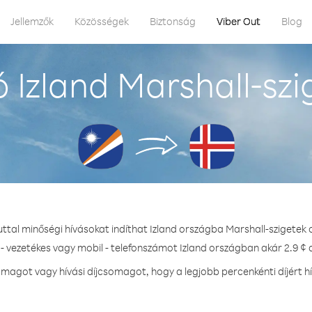
Jellemzők
Közösségek
Biztonság
Viber Out
Blog
 Izland Marshall-szi
uttal minőségi hívásokat indíthat Izland országba Marshall-szigetek 
- vezetékes vagy mobil - telefonszámot Izland országban akár 2.9 ¢ d
agot vagy hívási díjcsomagot, hogy a legjobb percenkénti díjért h