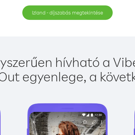
Izland - díjszabás megtekintése
gyszerűen hívható a Vibe
Out egyenlege, a követk