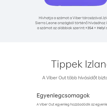
Hívhatja a számot a Viber tárcsázóval.
Iz
Sierra Leone országból történő hívásához í
a számot az alábbiak szerint:
+
+
354
Helyi
Tippek Izla
A Viber Out több hívásidőt bizt
Egyenlegcsomagok
A Viber Out egyenleg hozzáadódik az egyenleg