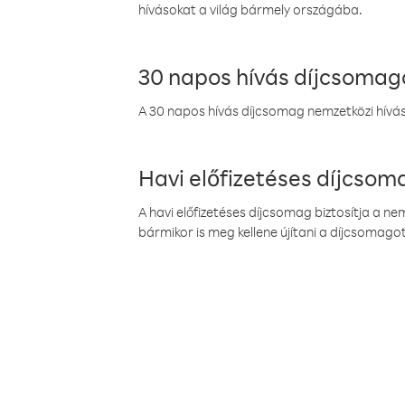
hívásokat a világ bármely országába.
30 napos hívás díjcsomag
A 30 napos hívás díjcsomag nemzetközi híváso
Havi előfizetéses díjcso
A havi előfizetéses díjcsomag biztosítja a n
bármikor is meg kellene újítani a díjcsomagot