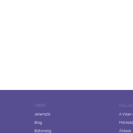
VIBER
VÁLLA
Jellemzők
A Viber
Blog
Márkak
Biztonság
Állások