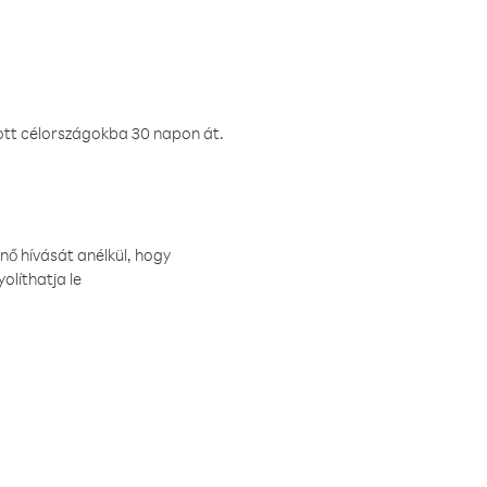
ztott célországokba 30 napon át.
nő hívását anélkül, hogy
olíthatja le