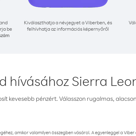
land
Kiválaszthatja a névjegyet a Viberben, és
Vál
rja be
felhívhatja az információs képernyőről
 szám
nd hívásához Sierra Leo
osít kevesebb pénzért. Válasszon rugalmas, alacsony
éhez, amikor valamilyen összegben vásárol. A egyenleggel a Viber a