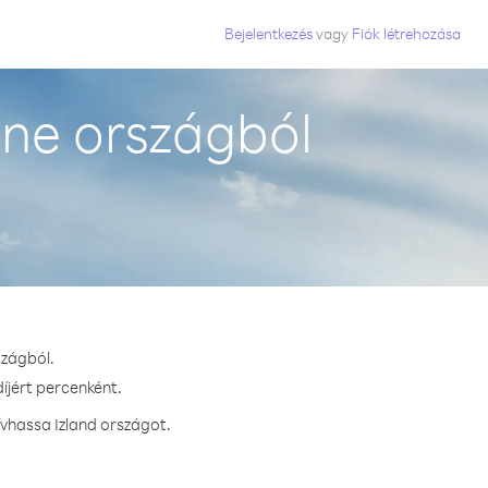
Bejelentkezés
vagy
Fiók létrehozása
one országból
szágból.
íjért percenként.
ívhassa Izland országot.