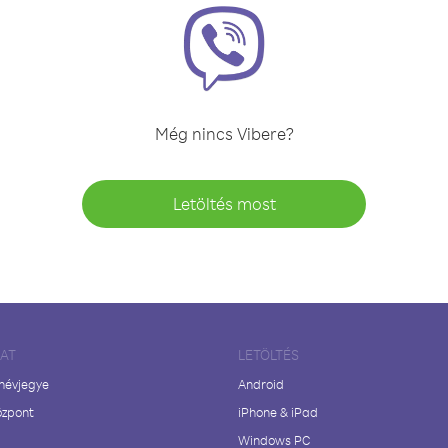
Még nincs Vibere?
Letöltés most
LAT
LETÖLTÉS
 névjegye
Android
özpont
iPhone & iPad
Windows PC