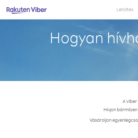
Letöltés
Hogyan hívha
A Viber
Hívjon bármilyen 
Vásároljon egyenlegcsom