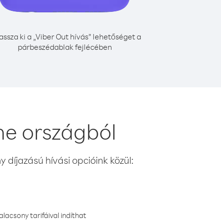
assza ki a „Viber Out hívás” lehetőséget a
párbeszédablak fejlécében
ne országból
 díjazású hívási opcióink közül:
lacsony tarifáival indíthat