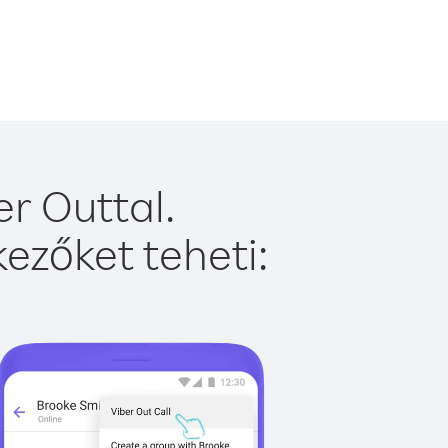
r Outtal.
ezőket teheti: