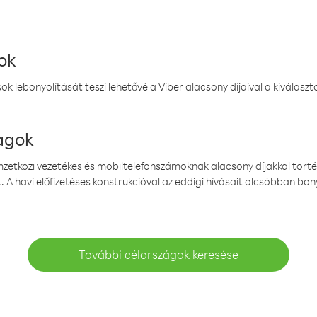
ok
k lebonyolítását teszi lehetővé a Viber alacsony díjaival a kiválas
magok
emzetközi vezetékes és mobiltelefonszámoknak alacsony díjakkal törté
. A havi előfizetéses konstrukcióval az eddigi hívásait olcsóbban bony
További célországok keresése