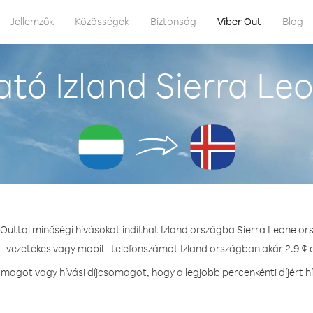
Jellemzők
Közösségek
Biztonság
Viber Out
Blog
tó Izland Sierra Le
 Outtal minőségi hívásokat indíthat Izland országba Sierra Leone or
- vezetékes vagy mobil - telefonszámot Izland országban akár 2.9 ¢ d
agot vagy hívási díjcsomagot, hogy a legjobb percenkénti díjért h