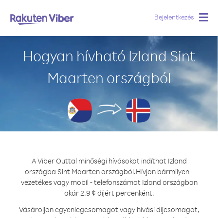
Bejelentkezés
Togg
navig
Hogyan hívható Izland Sint
Maarten országból
A Viber Outtal minőségi hívásokat indíthat Izland
országba Sint Maarten országból.
Hívjon bármilyen -
vezetékes vagy mobil - telefonszámot Izland országban
akár 2.9 ¢ díjért percenként.
Vásároljon egyenlegcsomagot vagy hívási díjcsomagot,