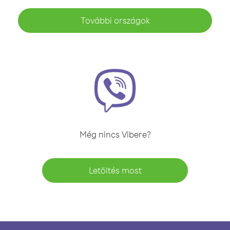
További országok
Még nincs Vibere?
Letöltés most