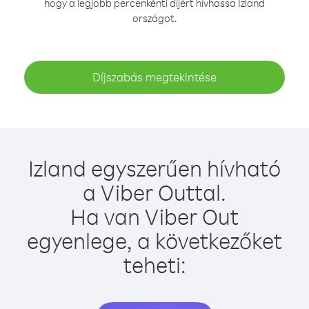
hogy a legjobb percenkénti díjért hívhassa Izland
országot.
Díjszabás megtekintése
Izland egyszerűen hívható
a Viber Outtal.
Ha van Viber Out
egyenlege, a következőket
teheti: