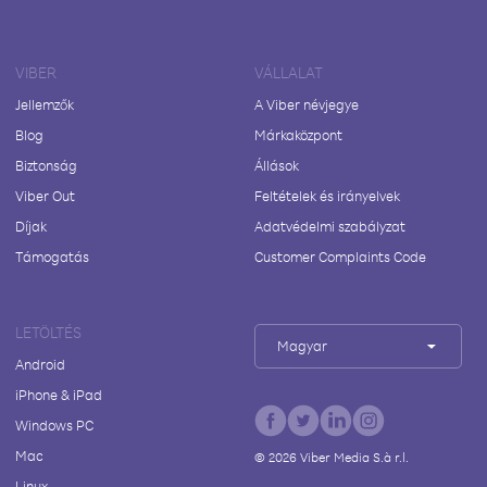
VIBER
VÁLLALAT
Jellemzők
A Viber névjegye
Blog
Márkaközpont
Biztonság
Állások
Viber Out
Feltételek és irányelvek
Díjak
Adatvédelmi szabályzat
Támogatás
Customer Complaints Code
LETÖLTÉS
Magyar
Android
iPhone & iPad
Windows PC
Mac
©
2026
Viber Media S.à r.l.
Linux