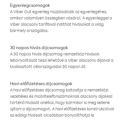
Egyenlegcsomagok
A Viber Out egyenleg hozzáadódik az egyenlegéhez,
amikor valamilyen összegben vásárol. A egyenleggel a
Viber alacsony tarifáival indíthat hívásokat a világ
bármely országába.
30 napos hívás díjcsomagok
A 30 napos hívás díjcsomag nemzetközi hívások
lebonyolítását teszi lehetővé a Viber alacsony díjaival a
kiválasztott célországokba 30 napon át.
Havi előfizetéses díjcsomagok
A havi előfizetéses díjcsomag biztosítja a nemzetközi
vezetékes és mobiltelefonszámoknak alacsony díjakkal
történő hívását anélkül, hogy bármikor is meg kellene
újítani a díjcsomagot. A havi előfizetéses konstrukcióval
az eddigi hívásait olcsóbban bonyolíthatja le