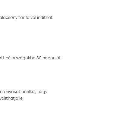
lacsony tarifáival indíthat
ztott célországokba 30 napon át.
nő hívását anélkül, hogy
olíthatja le