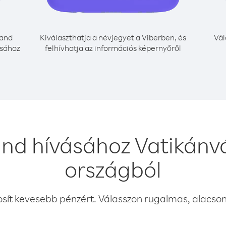
land
Kiválaszthatja a névjegyet a Viberben, és
Vál
ásához
felhívhatja az információs képernyőről
and hívásához Vatikánv
országból
osít kevesebb pénzért. Válasszon rugalmas, alacsony