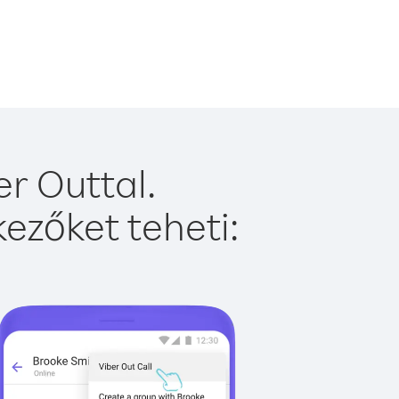
r Outtal.
ezőket teheti: