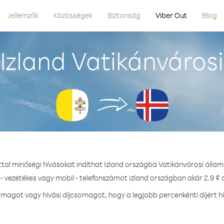
Jellemzők
Közösségek
Biztonság
Viber Out
Blog
Izland Vatikánvárosi
ttal minőségi hívásokat indíthat Izland országba Vatikánvárosi állam
- vezetékes vagy mobil - telefonszámot Izland országban akár 2.9 ¢ d
agot vagy hívási díjcsomagot, hogy a legjobb percenkénti díjért h