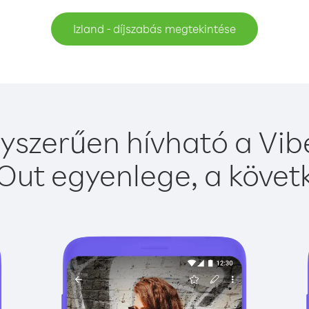
Izland - díjszabás megtekintése
gyszerűen hívható a Vibe
Out egyenlege, a követk