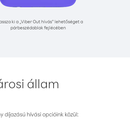
assza ki a „Viber Out hívás” lehetőséget a
párbeszédablak fejlécében
árosi állam
 díjazású hívási opcióink közül: