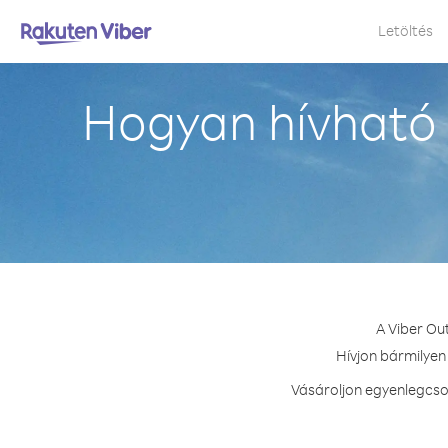
Letöltés
Hogyan hívható 
A Viber Ou
Hívjon bármilyen 
Vásároljon egyenlegcsom