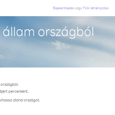
Bejelentkezés
vagy
Fiók létrehozása
 állam országból
 országból.
íjért percenként.
ívhassa Izland országot.