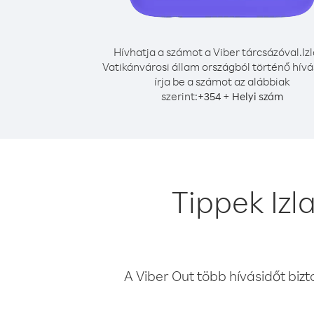
Hívhatja a számot a Viber tárcsázóval.
Iz
Vatikánvárosi állam országból történő hív
írja be a számot az alábbiak
szerint:
+
+
354
Helyi szám
Tippek Izl
A Viber Out több hívásidőt bizt