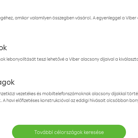
éhez, amikor valamilyen összegben vásárol. A egyenleggel a Viber a
ok
k lebonyolítását teszi lehetővé a Viber alacsony díjaival a kiválas
magok
emzetközi vezetékes és mobiltelefonszámoknak alacsony díjakkal törté
. A havi előfizetéses konstrukcióval az eddigi hívásait olcsóbban bony
További célországok keresése