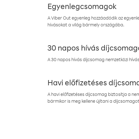
Egyenlegcsomagok
A Viber Out egyenleg hozzáadódik az egyenleg
hívásokat a világ bármely országába.
30 napos hívás díjcsomag
A 30 napos hívás díjcsomag nemzetközi híváso
Havi előfizetéses díjcso
A havi előfizetéses díjcsomag biztosítja a n
bármikor is meg kellene újítani a díjcsomagot