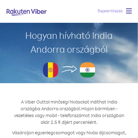
Bejelentkezés
Togg
navig
Hogyan hívható India
Andorra országból
A Viber Outtal minőségi hívásokat indíthat India
országba Andorra országból.
Hívjon bármilyen -
vezetékes vagy mobil - telefonszámot India országban
akár 2.5 ¢ díjért percenként.
Vásároljon egyenlegcsomagot vagy hívási díjcsomagot,