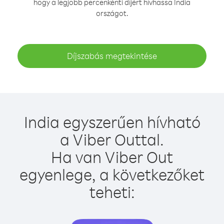
hogy a legjobb percenkénti díjért hívhassa India
országot.
Díjszabás megtekintése
India egyszerűen hívható
a Viber Outtal.
Ha van Viber Out
egyenlege, a következőket
teheti: