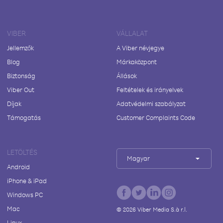
VIBER
VÁLLALAT
Jellemzők
A Viber névjegye
Blog
Márkaközpont
Biztonság
Állások
Viber Out
Feltételek és irányelvek
Díjak
Adatvédelmi szabályzat
Támogatás
Customer Complaints Code
LETÖLTÉS
Magyar
Android
iPhone & iPad
Windows PC
Mac
©
2026
Viber Media S.à r.l.
Linux