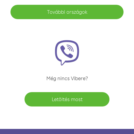
További országok
Még nincs Vibere?
Letöltés most