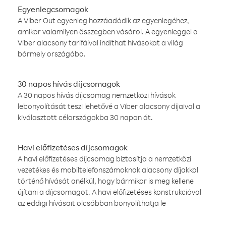
Egyenlegcsomagok
A Viber Out egyenleg hozzáadódik az egyenlegéhez,
amikor valamilyen összegben vásárol. A egyenleggel a
Viber alacsony tarifáival indíthat hívásokat a világ
bármely országába.
30 napos hívás díjcsomagok
A 30 napos hívás díjcsomag nemzetközi hívások
lebonyolítását teszi lehetővé a Viber alacsony díjaival a
kiválasztott célországokba 30 napon át.
Havi előfizetéses díjcsomagok
A havi előfizetéses díjcsomag biztosítja a nemzetközi
vezetékes és mobiltelefonszámoknak alacsony díjakkal
történő hívását anélkül, hogy bármikor is meg kellene
újítani a díjcsomagot. A havi előfizetéses konstrukcióval
az eddigi hívásait olcsóbban bonyolíthatja le