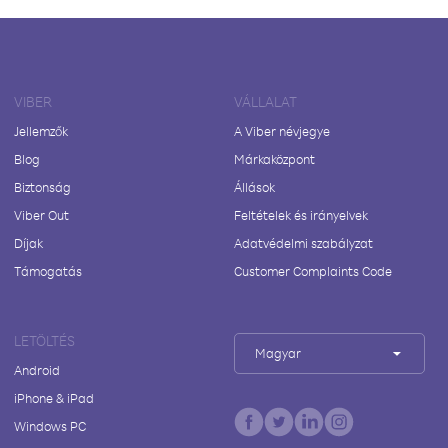
VIBER
VÁLLALAT
Jellemzők
A Viber névjegye
Blog
Márkaközpont
Biztonság
Állások
Viber Out
Feltételek és irányelvek
Díjak
Adatvédelmi szabályzat
Támogatás
Customer Complaints Code
LETÖLTÉS
Magyar
Android
iPhone & iPad
Windows PC