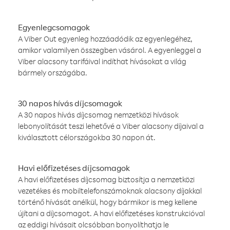
Egyenlegcsomagok
A Viber Out egyenleg hozzáadódik az egyenlegéhez,
amikor valamilyen összegben vásárol. A egyenleggel a
Viber alacsony tarifáival indíthat hívásokat a világ
bármely országába.
30 napos hívás díjcsomagok
A 30 napos hívás díjcsomag nemzetközi hívások
lebonyolítását teszi lehetővé a Viber alacsony díjaival a
kiválasztott célországokba 30 napon át.
Havi előfizetéses díjcsomagok
A havi előfizetéses díjcsomag biztosítja a nemzetközi
vezetékes és mobiltelefonszámoknak alacsony díjakkal
történő hívását anélkül, hogy bármikor is meg kellene
újítani a díjcsomagot. A havi előfizetéses konstrukcióval
az eddigi hívásait olcsóbban bonyolíthatja le