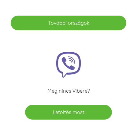
További országok
Még nincs Vibere?
Letöltés most