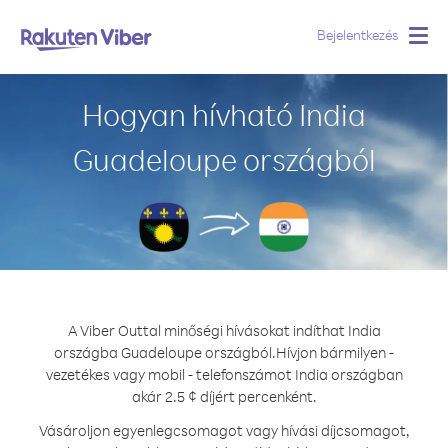
Bejelentkezés
Togg
navig
Hogyan hívható India
Guadeloupe országból
A Viber Outtal minőségi hívásokat indíthat India
országba Guadeloupe országból.
Hívjon bármilyen -
vezetékes vagy mobil - telefonszámot India országban
akár 2.5 ¢ díjért percenként.
Vásároljon egyenlegcsomagot vagy hívási díjcsomagot,