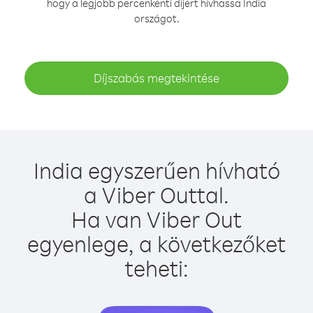
hogy a legjobb percenkénti díjért hívhassa India
országot.
Díjszabás megtekintése
India egyszerűen hívható
a Viber Outtal.
Ha van Viber Out
egyenlege, a következőket
teheti: