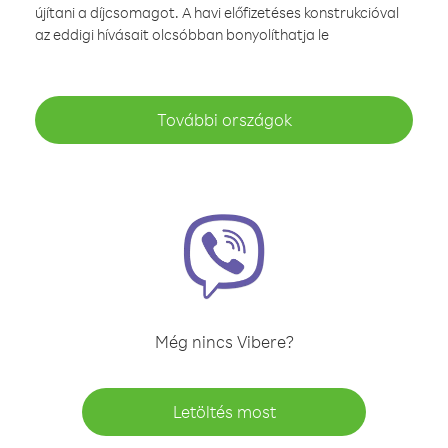
újítani a díjcsomagot. A havi előfizetéses konstrukcióval
az eddigi hívásait olcsóbban bonyolíthatja le
További országok
Még nincs Vibere?
Letöltés most