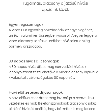
rugalmas, alacsony díjazású hívási
opcióink közül:
Egyenlegcsomagok
A Viber Out egyenleg hozzáadódik az egyenlegéhez,
amikor valamilyen összegben vásárol. A egyenleggel a
Viber alacsony tarifáival indíthat hívásokat a világ
bármely országába.
30 napos hívás díjcsomagok
A 30 napos hívás díjcsomag nemzetközi hívások
lebonyolítását teszi lehetővé a Viber alacsony díjaival a
kiválasztott célországokba 30 napon át.
Havi előfizetéses díjcsomagok
A havi előfizetéses díjcsomag biztosítja a nemzetközi
vezetékes és mobiltelefonszámoknak alacsony díjakkal
történő hívását anélkül, hogy bármikor is meg kellene