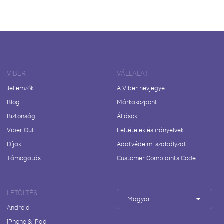
VIBER
VÁLLALAT
Jellemzők
A Viber névjegye
Blog
Márkaközpont
Biztonság
Állások
Viber Out
Feltételek és irányelvek
Díjak
Adatvédelmi szabályzat
Támogatás
Customer Complaints Code
LETÖLTÉS
Magyar
Android
iPhone & iPad