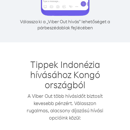
Válassza ki a „Viber Out hívás” lehetőséget a
párbeszédablak fejlécében
Tippek Indonézia
hívásához Kongó
országból
A Viber Out több hívásidőt biztosít
kevesebb pénzért. Válasszon
rugalmas, alacsony díjazású hívási
opcióink közül: