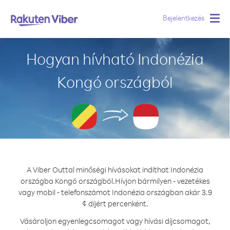
Bejelentkezés
Togg
navig
Hogyan hívható Indonézia
Kongó országból
A Viber Outtal minőségi hívásokat indíthat Indonézia
országba Kongó országból.
Hívjon bármilyen - vezetékes
vagy mobil - telefonszámot Indonézia országban akár 3.9
¢ díjért percenként.
Vásároljon egyenlegcsomagot vagy hívási díjcsomagot,