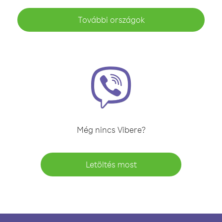
További országok
Még nincs Vibere?
Letöltés most