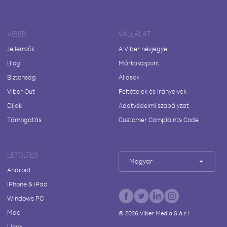
VIBER
VÁLLALAT
Jellemzők
A Viber névjegye
Blog
Márkaközpont
Biztonság
Állások
Viber Out
Feltételek és irányelvek
Díjak
Adatvédelmi szabályzat
Támogatás
Customer Complaints Code
LETÖLTÉS
Magyar
Android
iPhone & iPad
Windows PC
Mac
©
2026
Viber Media S.à r.l.
Linux