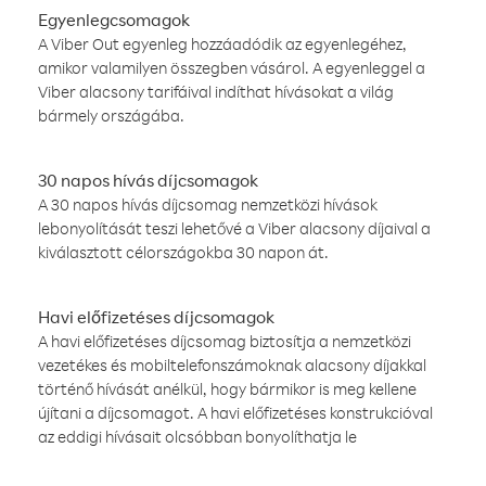
Egyenlegcsomagok
A Viber Out egyenleg hozzáadódik az egyenlegéhez,
amikor valamilyen összegben vásárol. A egyenleggel a
Viber alacsony tarifáival indíthat hívásokat a világ
bármely országába.
30 napos hívás díjcsomagok
A 30 napos hívás díjcsomag nemzetközi hívások
lebonyolítását teszi lehetővé a Viber alacsony díjaival a
kiválasztott célországokba 30 napon át.
Havi előfizetéses díjcsomagok
A havi előfizetéses díjcsomag biztosítja a nemzetközi
vezetékes és mobiltelefonszámoknak alacsony díjakkal
történő hívását anélkül, hogy bármikor is meg kellene
újítani a díjcsomagot. A havi előfizetéses konstrukcióval
az eddigi hívásait olcsóbban bonyolíthatja le