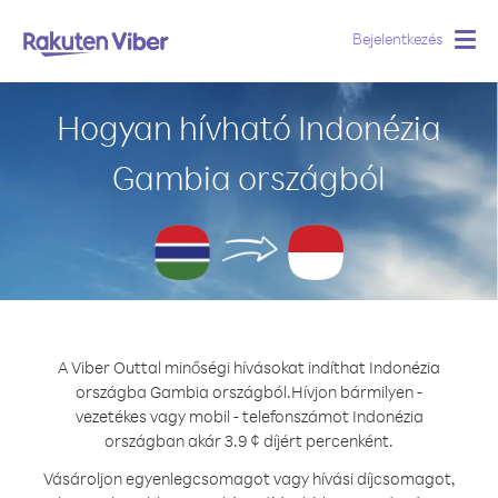
Bejelentkezés
Togg
navig
Hogyan hívható Indonézia
Gambia országból
A Viber Outtal minőségi hívásokat indíthat Indonézia
országba Gambia országból.
Hívjon bármilyen -
vezetékes vagy mobil - telefonszámot Indonézia
országban akár 3.9 ¢ díjért percenként.
Vásároljon egyenlegcsomagot vagy hívási díjcsomagot,