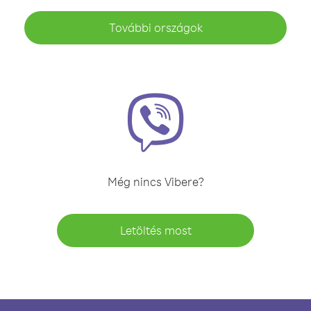
További országok
Még nincs Vibere?
Letöltés most