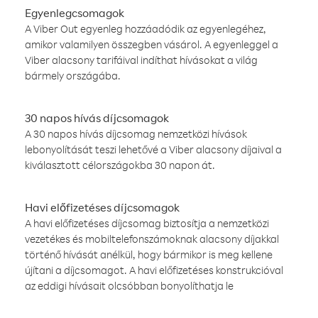
Egyenlegcsomagok
A Viber Out egyenleg hozzáadódik az egyenlegéhez,
amikor valamilyen összegben vásárol. A egyenleggel a
Viber alacsony tarifáival indíthat hívásokat a világ
bármely országába.
30 napos hívás díjcsomagok
A 30 napos hívás díjcsomag nemzetközi hívások
lebonyolítását teszi lehetővé a Viber alacsony díjaival a
kiválasztott célországokba 30 napon át.
Havi előfizetéses díjcsomagok
A havi előfizetéses díjcsomag biztosítja a nemzetközi
vezetékes és mobiltelefonszámoknak alacsony díjakkal
történő hívását anélkül, hogy bármikor is meg kellene
újítani a díjcsomagot. A havi előfizetéses konstrukcióval
az eddigi hívásait olcsóbban bonyolíthatja le