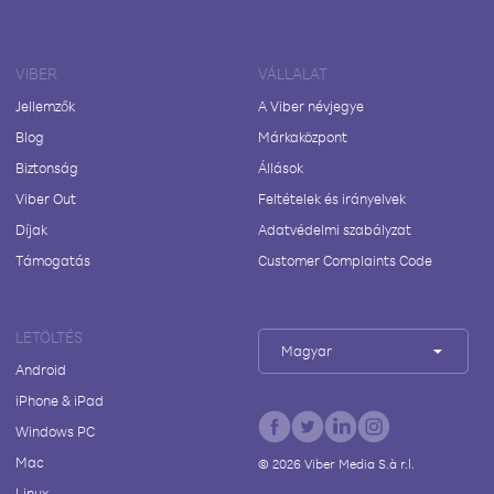
VIBER
VÁLLALAT
Jellemzők
A Viber névjegye
Blog
Márkaközpont
Biztonság
Állások
Viber Out
Feltételek és irányelvek
Díjak
Adatvédelmi szabályzat
Támogatás
Customer Complaints Code
LETÖLTÉS
Magyar
Android
iPhone & iPad
Windows PC
Mac
©
2026
Viber Media S.à r.l.
Linux