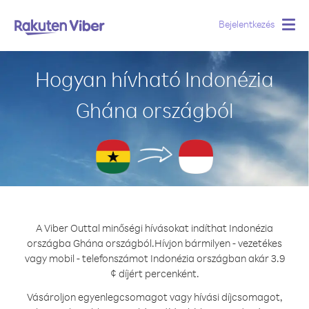
Bejelentkezés
Togg
navig
Hogyan hívható Indonézia
Ghána országból
A Viber Outtal minőségi hívásokat indíthat Indonézia
országba Ghána országból.
Hívjon bármilyen - vezetékes
vagy mobil - telefonszámot Indonézia országban akár 3.9
¢ díjért percenként.
Vásároljon egyenlegcsomagot vagy hívási díjcsomagot,