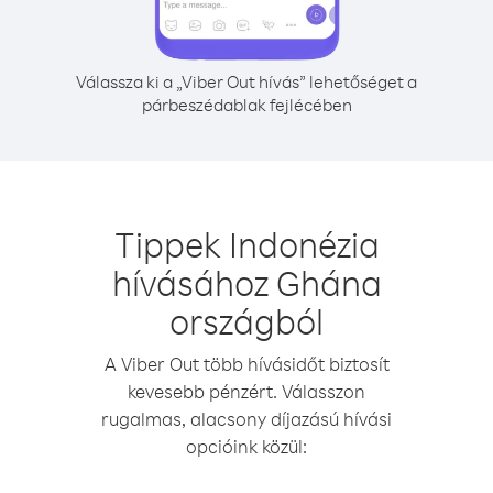
Válassza ki a „Viber Out hívás” lehetőséget a
párbeszédablak fejlécében
Tippek Indonézia
hívásához Ghána
országból
A Viber Out több hívásidőt biztosít
kevesebb pénzért. Válasszon
rugalmas, alacsony díjazású hívási
opcióink közül: