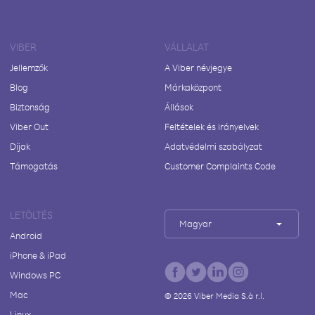
VIBER
VÁLLALAT
Jellemzők
A Viber névjegye
Blog
Márkaközpont
Biztonság
Állások
Viber Out
Feltételek és irányelvek
Díjak
Adatvédelmi szabályzat
Támogatás
Customer Complaints Code
LETÖLTÉS
Magyar
Android
iPhone & iPad
Windows PC
Mac
©
2026
Viber Media S.à r.l.
Linux