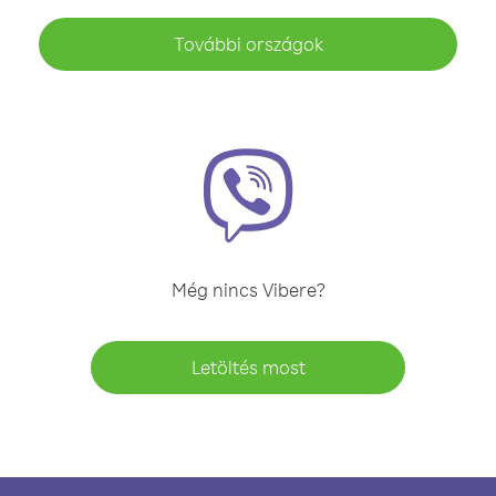
További országok
Még nincs Vibere?
Letöltés most