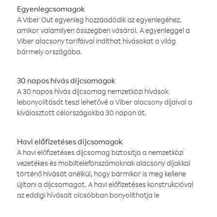
Egyenlegcsomagok
A Viber Out egyenleg hozzáadódik az egyenlegéhez,
amikor valamilyen összegben vásárol. A egyenleggel a
Viber alacsony tarifáival indíthat hívásokat a világ
bármely országába.
30 napos hívás díjcsomagok
A 30 napos hívás díjcsomag nemzetközi hívások
lebonyolítását teszi lehetővé a Viber alacsony díjaival a
kiválasztott célországokba 30 napon át.
Havi előfizetéses díjcsomagok
A havi előfizetéses díjcsomag biztosítja a nemzetközi
vezetékes és mobiltelefonszámoknak alacsony díjakkal
történő hívását anélkül, hogy bármikor is meg kellene
újítani a díjcsomagot. A havi előfizetéses konstrukcióval
az eddigi hívásait olcsóbban bonyolíthatja le