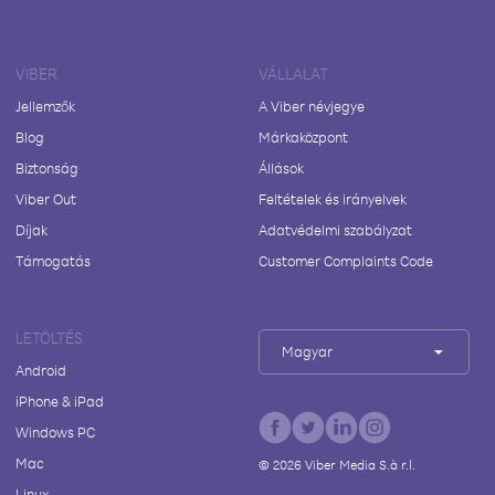
VIBER
VÁLLALAT
Jellemzők
A Viber névjegye
Blog
Márkaközpont
Biztonság
Állások
Viber Out
Feltételek és irányelvek
Díjak
Adatvédelmi szabályzat
Támogatás
Customer Complaints Code
LETÖLTÉS
Magyar
Android
iPhone & iPad
Windows PC
Mac
©
2026
Viber Media S.à r.l.
Linux