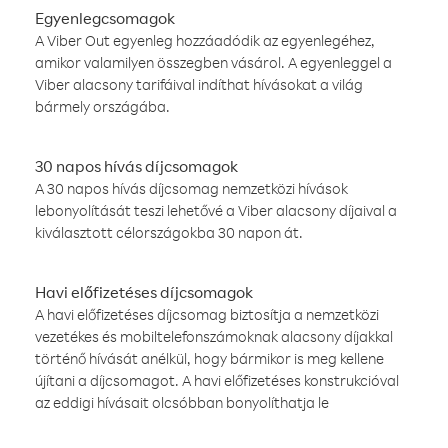
Egyenlegcsomagok
A Viber Out egyenleg hozzáadódik az egyenlegéhez,
amikor valamilyen összegben vásárol. A egyenleggel a
Viber alacsony tarifáival indíthat hívásokat a világ
bármely országába.
30 napos hívás díjcsomagok
A 30 napos hívás díjcsomag nemzetközi hívások
lebonyolítását teszi lehetővé a Viber alacsony díjaival a
kiválasztott célországokba 30 napon át.
Havi előfizetéses díjcsomagok
A havi előfizetéses díjcsomag biztosítja a nemzetközi
vezetékes és mobiltelefonszámoknak alacsony díjakkal
történő hívását anélkül, hogy bármikor is meg kellene
újítani a díjcsomagot. A havi előfizetéses konstrukcióval
az eddigi hívásait olcsóbban bonyolíthatja le