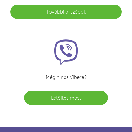
További országok
Még nincs Vibere?
Letöltés most