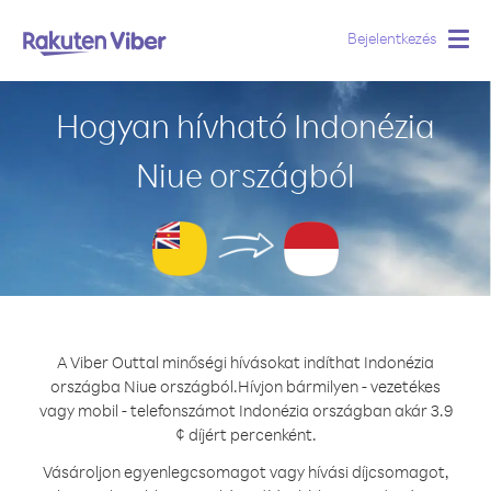
Bejelentkezés
Togg
navig
Hogyan hívható Indonézia
Niue országból
A Viber Outtal minőségi hívásokat indíthat Indonézia
országba Niue országból.
Hívjon bármilyen - vezetékes
vagy mobil - telefonszámot Indonézia országban akár 3.9
¢ díjért percenként.
Vásároljon egyenlegcsomagot vagy hívási díjcsomagot,