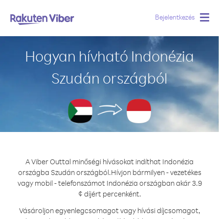
Bejelentkezés
Togg
navig
Hogyan hívható Indonézia
Szudán országból
A Viber Outtal minőségi hívásokat indíthat Indonézia
országba Szudán országból.
Hívjon bármilyen - vezetékes
vagy mobil - telefonszámot Indonézia országban akár 3.9
¢ díjért percenként.
Vásároljon egyenlegcsomagot vagy hívási díjcsomagot,