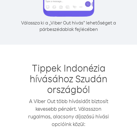
Válassza ki a „Viber Out hívás” lehetőséget a
párbeszédablak fejlécében
Tippek Indonézia
hívásához Szudán
országból
A Viber Out több hívásidőt biztosít
kevesebb pénzért. Válasszon
rugalmas, alacsony díjazású hívási
opcióink közül: