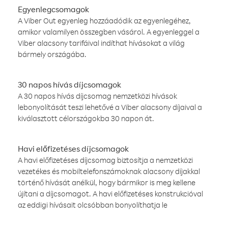
Egyenlegcsomagok
A Viber Out egyenleg hozzáadódik az egyenlegéhez,
amikor valamilyen összegben vásárol. A egyenleggel a
Viber alacsony tarifáival indíthat hívásokat a világ
bármely országába.
30 napos hívás díjcsomagok
A 30 napos hívás díjcsomag nemzetközi hívások
lebonyolítását teszi lehetővé a Viber alacsony díjaival a
kiválasztott célországokba 30 napon át.
Havi előfizetéses díjcsomagok
A havi előfizetéses díjcsomag biztosítja a nemzetközi
vezetékes és mobiltelefonszámoknak alacsony díjakkal
történő hívását anélkül, hogy bármikor is meg kellene
újítani a díjcsomagot. A havi előfizetéses konstrukcióval
az eddigi hívásait olcsóbban bonyolíthatja le