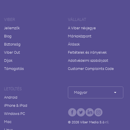
VIBER
VÁLLALAT
Jellemzők
A Viber névjegye
Blog
Márkaközpont
Biztonság
Állások
Viber Out
Feltételek és irányelvek
Díjak
Adatvédelmi szabályzat
Támogatás
Customer Complaints Code
LETÖLTÉS
Magyar
Android
iPhone & iPad
Windows PC
Mac
©
2026
Viber Media S.à r.l.
Linux