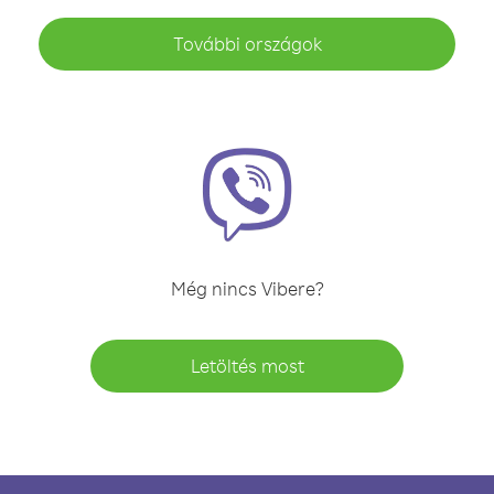
További országok
Még nincs Vibere?
Letöltés most