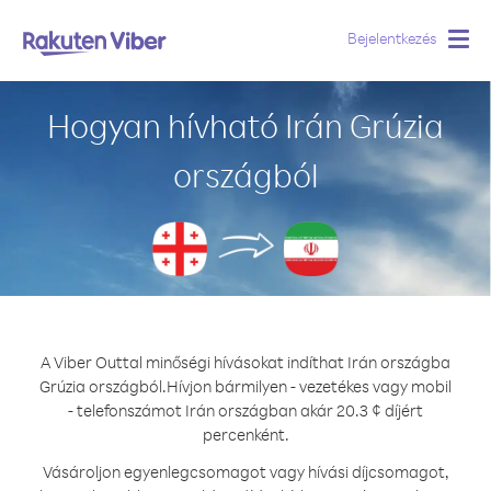
Bejelentkezés
Togg
navig
Hogyan hívható Irán Grúzia
országból
A Viber Outtal minőségi hívásokat indíthat Irán országba
Grúzia országból.
Hívjon bármilyen - vezetékes vagy mobil
- telefonszámot Irán országban akár 20.3 ¢ díjért
percenként.
Vásároljon egyenlegcsomagot vagy hívási díjcsomagot,