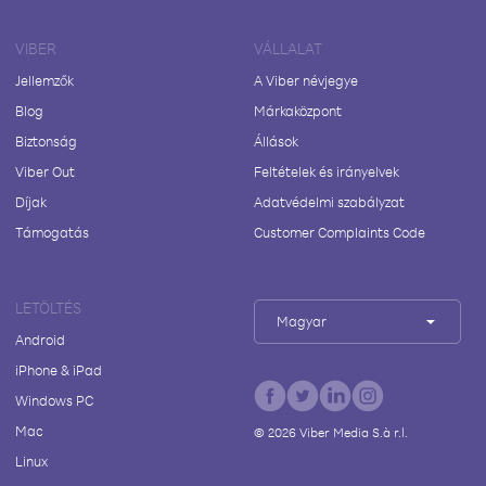
VIBER
VÁLLALAT
Jellemzők
A Viber névjegye
Blog
Márkaközpont
Biztonság
Állások
Viber Out
Feltételek és irányelvek
Díjak
Adatvédelmi szabályzat
Támogatás
Customer Complaints Code
LETÖLTÉS
Magyar
Android
iPhone & iPad
Windows PC
Mac
©
2026
Viber Media S.à r.l.
Linux