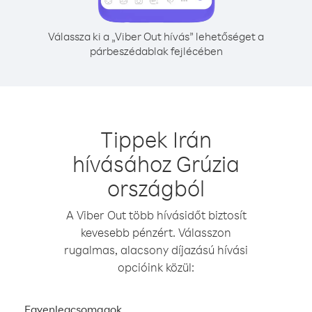
Válassza ki a „Viber Out hívás” lehetőséget a
párbeszédablak fejlécében
Tippek Irán
hívásához Grúzia
országból
A Viber Out több hívásidőt biztosít
kevesebb pénzért. Válasszon
rugalmas, alacsony díjazású hívási
opcióink közül:
Egyenlegcsomagok