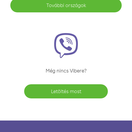
További országok
Még nincs Vibere?
Letöltés most