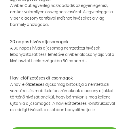
A Viber Out egyenleg hozzáadódik az egyenlegéhez,
amikor valamilyen összegben vásárol. A egyenleggel a
Viber alacsony tarifáival indíthat hívásokat a világ
bármely országába.
30 napos hívás díjcsomagok
A 30 napos hívás díjcsomag nemzetközi hívások
lebonyolítását teszi lehetővé a Viber alacsony díjaival a
kiválasztott célországokba 30 napon át.
Havi előfizetéses díjcsomagok
A havi előfizetéses díjcsomag biztosítja a nemzetközi
vezetékes és mobiltelefonszámoknak alacsony díjakkal
történő hívását anélkül, hogy bármikor is meg kellene
újítani a díjcsomagot. A havi előfizetéses konstrukcióval
az eddigi hívásait olcsóbban bonyolíthatja le